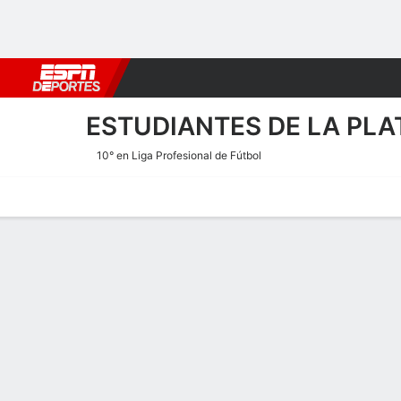
Fútbol
MLB
F. Americano
Básquetbol
WNBA
F1
Boxe
ESTUDIANTES DE LA PLA
10° en Liga Profesional de Fútbol
Portada
Calendario
Resultados
Plantel
Estadísticas
Transf
Plantel de Estudiantes de 