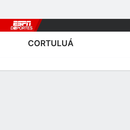
Fútbol
MLB
F. Americano
Básquetbol
WNBA
F1
Boxe
CORTULUÁ
Portada
Calendario
Resultados
Plantel
Estadísticas
Transf
Plantel de Cortuluá