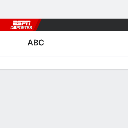
Fútbol
MLB
F. Americano
Básquetbol
WNBA
F1
Boxe
ABC
Portada
Calendario
Resultados
Plantel
Estadísticas
Transf
Plantel de ABC