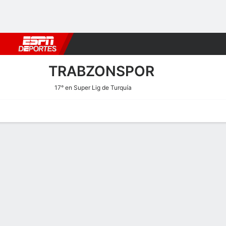
Fútbol
MLB
F. Americano
Básquetbol
WNBA
F1
Boxe
TRABZONSPOR
17° en Super Lig de Turquía
Portada
Calendario
Resultados
Plantel
Estadísticas
Transf
Plantel de Trabzonspor