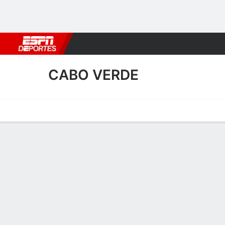
Fútbol
MLB
F. Americano
Básquetbol
WNBA
F1
Boxe
CABO VERDE
Portada
Calendario
Resultados
Plantel
Estadísticas
Resultados de Cabo Verde