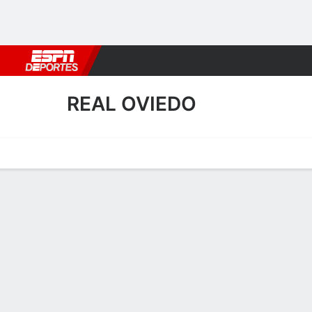
Fútbol
MLB
F. Americano
Básquetbol
WNBA
F1
Boxe
REAL OVIEDO
Portada
Calendario
Resultados
Plantel
Estadísticas
Transf
Resultados de Real Oviedo