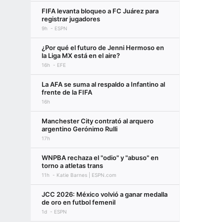
FIFA levanta bloqueo a FC Juárez para
registrar jugadores
9h
ESPN
¿Por qué el futuro de Jenni Hermoso en
la Liga MX está en el aire?
16h
EFE
La AFA se suma al respaldo a Infantino al
frente de la FIFA
16h
Manchester City contrató al arquero
argentino Gerónimo Rulli
17h
WNPBA rechaza el "odio" y "abuso" en
torno a atletas trans
11h
Katie Barnes | ESPN.com
JCC 2026: México volvió a ganar medalla
de oro en futbol femenil
1d
ESPN