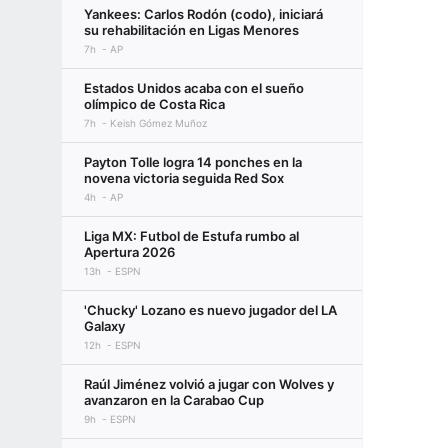
Yankees: Carlos Rodón (codo), iniciará
su rehabilitación en Ligas Menores
7h
AP
Estados Unidos acaba con el sueño
olímpico de Costa Rica
7h
Keish Gómez Muñoz
Payton Tolle logra 14 ponches en la
novena victoria seguida Red Sox
4h
AP
Liga MX: Futbol de Estufa rumbo al
Apertura 2026
13h
ESPN
'Chucky' Lozano es nuevo jugador del LA
Galaxy
12h
ESPN
Raúl Jiménez volvió a jugar con Wolves y
avanzaron en la Carabao Cup
9h
ESPN