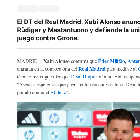
El DT del Real Madrid, Xabi Alonso anunci
Rüdiger y Mastantuono y defiende la unió
juego contra Girona.
Xabi Alonso
Éder Militão
,
Anton
MADRID --
confirma que
Real Madrid
entrarán en la convocatoria del
para medirse al
técnico merengue dice que
Dean Huijsen
aún no está recuper
“Asencio esperemos que pueda entrar en convocatoria, Dean to
partido contra el
Athletic
”.