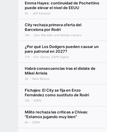
Emma Hayes: continuidad de Pochettino
puede elevar el nivel de EEUU
5h
Jeff Kassouf
City rechaza primera oferta del
Barcelona por Rodri
16h
Sam Marsden and Moisés Llorens
¿Por qué Los Dodgers pueden causar un
paro patronal en 2027?
17h
Eric Gómez, ESPN Digital
Habrá consecuencias tras el dislate de
Mikel Arriola
2d
Rafa Ramos
Fichajes: El City se fija en Enzo
Fernández como sustituto de Rodri
15h
ESPN
Milito rechaza las críticas a Chivas:
"Estamos jugando muy bien"
6h
ESPN