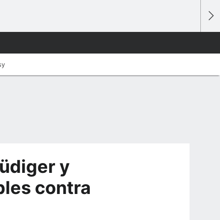
sy
Rüdiger y
les contra