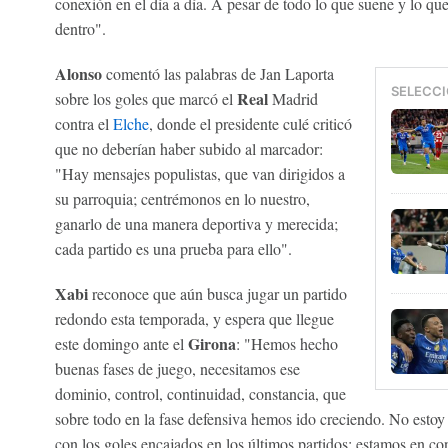
conexión en el día a día. A pesar de todo lo que suene y lo q
dentro".
Alonso
comentó las palabras de Jan Laporta
SELECCI
Real
sobre los goles que marcó el
Madrid
contra el
Elche
, donde el presidente culé criticó
que no deberían haber subido al marcador:
"Hay mensajes populistas, que van dirigidos a
su parroquia; centrémonos en lo nuestro,
ganarlo de una manera deportiva y merecida;
cada partido es una prueba para ello".
Xabi
reconoce que aún busca jugar un partido
redondo esta temporada, y espera que llegue
Girona
este domingo ante el
: "Hemos hecho
buenas fases de juego, necesitamos ese
dominio, control, continuidad, constancia, que
sobre todo en la fase defensiva hemos ido creciendo. No estoy
con los goles encajados en los últimos partidos; estamos en con