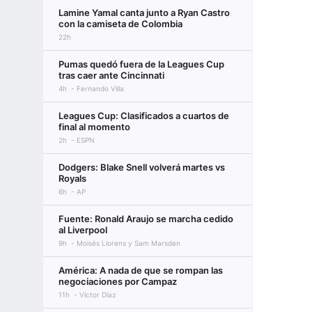
Lamine Yamal canta junto a Ryan Castro
con la camiseta de Colombia
22h
Pumas quedó fuera de la Leagues Cup
tras caer ante Cincinnati
4h
Fernando Villa
Leagues Cup: Clasificados a cuartos de
final al momento
2h
ESPN
Dodgers: Blake Snell volverá martes vs
Royals
6h
AP
Fuente: Ronald Araujo se marcha cedido
al Liverpool
9h
Moisés Llorens y Sam Marsden
América: A nada de que se rompan las
negociaciones por Campaz
11h
Víctor Díaz