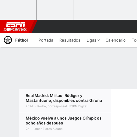
Fútbol
Portada
Resultados
Ligas
Calendario
To
Real Madrid: Militao, Rüdiger y
Mastantuono, disponibles contra Girona
252d
Rodra, corresponsal | ESPN Digital
México vuelve a unos Juegos Olímpicos
ocho años después
2h
Omar Flores Aldana