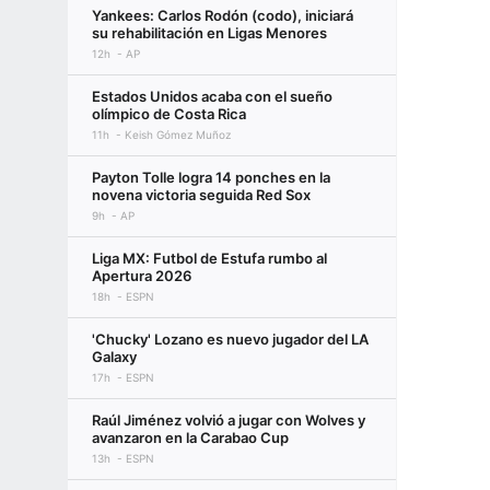
Yankees: Carlos Rodón (codo), iniciará
su rehabilitación en Ligas Menores
12h
AP
Estados Unidos acaba con el sueño
olímpico de Costa Rica
11h
Keish Gómez Muñoz
Payton Tolle logra 14 ponches en la
novena victoria seguida Red Sox
9h
AP
Liga MX: Futbol de Estufa rumbo al
Apertura 2026
18h
ESPN
'Chucky' Lozano es nuevo jugador del LA
Galaxy
17h
ESPN
Raúl Jiménez volvió a jugar con Wolves y
avanzaron en la Carabao Cup
13h
ESPN