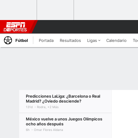
Fútbol
Portada
Resultados
Ligas
Calendario
To
Predicciones LaLiga: ¿Barcelona o Real
Madrid? ¿Oviedo desciende?
131d
Rodra, +2 Más
México vuelve a unos Juegos Olímpicos
ocho años después
6h
Omar Flores Aldana