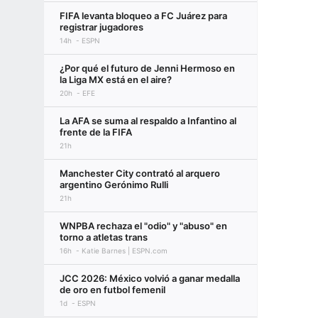
FIFA levanta bloqueo a FC Juárez para
registrar jugadores
14h
ESPN
¿Por qué el futuro de Jenni Hermoso en
la Liga MX está en el aire?
20h
EFE
La AFA se suma al respaldo a Infantino al
frente de la FIFA
21h
Manchester City contrató al arquero
argentino Gerónimo Rulli
21h
WNPBA rechaza el "odio" y "abuso" en
torno a atletas trans
16h
Katie Barnes | ESPN.com
JCC 2026: México volvió a ganar medalla
de oro en futbol femenil
1d
ESPN