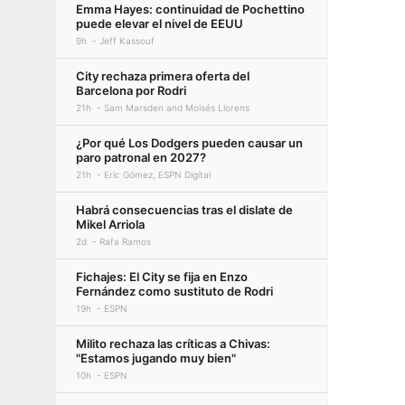
Emma Hayes: continuidad de Pochettino
puede elevar el nivel de EEUU
9h
Jeff Kassouf
City rechaza primera oferta del
Barcelona por Rodri
21h
Sam Marsden and Moisés Llorens
¿Por qué Los Dodgers pueden causar un
paro patronal en 2027?
21h
Eric Gómez, ESPN Digital
Habrá consecuencias tras el dislate de
Mikel Arriola
2d
Rafa Ramos
Fichajes: El City se fija en Enzo
Fernández como sustituto de Rodri
19h
ESPN
Milito rechaza las críticas a Chivas:
"Estamos jugando muy bien"
10h
ESPN