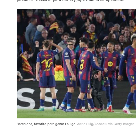
Barcelona, favorito para ganar LaLiga.
Adria Puig/Anadolu via Getty Images