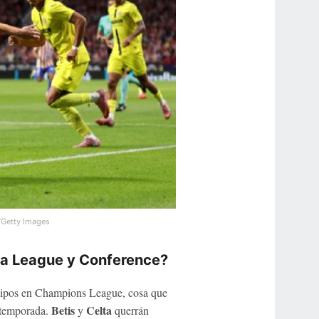
/Getty Images
pa League y Conference?
quipos en Champions League, cosa que
Betis
Celta
 temporada.
y
querrán