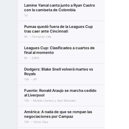
Lamine Yamal canta junto a Ryan Castro
con la camiseta de Colombia
1d
Pumas quedó fuera de la Leagues Cup
tras caer ante Cincinnati
9h
Fernando Villa
Leagues Cup: Clasificados a cuartos de
final al momento
6h
ESPN
Dodgers: Blake Snell volverá martes vs
Royals
10h
AP
Fuente: Ronald Araujo se marcha cedido
al Liverpool
13h
Moisés Llorens y Sam Marsden
América: A nada de que se rompan las
negociaciones por Campaz
15h
Víctor Díaz