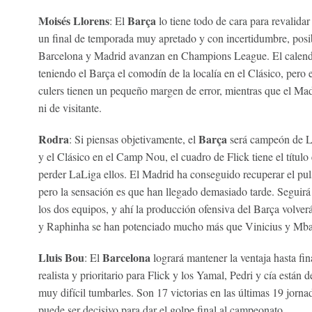
Moisés Llorens
Barça
: El
lo tiene todo de cara para revalidar
un final de temporada muy apretado y con incertidumbre, posi
Barcelona y Madrid avanzan en Champions League. El calendar
teniendo el Barça el comodín de la localía en el Clásico, pero
culers tienen un pequeño margen de error, mientras que el Mad
ni de visitante.
Rodra
Barça
: Si piensas objetivamente, el
será campeón de Li
y el Clásico en el Camp Nou, el cuadro de Flick tiene el títul
perder LaLiga ellos. El Madrid ha conseguido recuperar el pul
pero la sensación es que han llegado demasiado tarde. Seguir
los dos equipos, y ahí la producción ofensiva del Barça volver
y Raphinha se han potenciado mucho más que Vinicius y Mb
Lluis Bou
Barcelona
: El
logrará mantener la ventaja hasta fin
realista y prioritario para Flick y los Yamal, Pedri y cía está
muy difícil tumbarles. Son 17 victorias en las últimas 19 jorna
puede ser decisivo para dar el golpe final al campeonato.