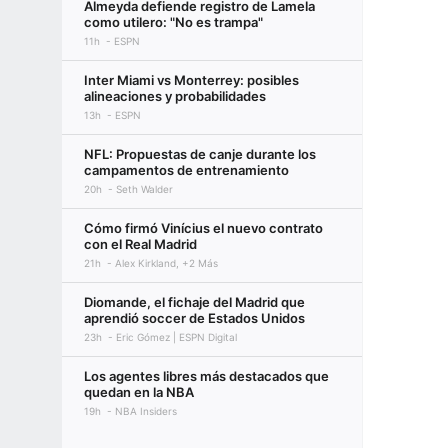
Almeyda defiende registro de Lamela
como utilero: "No es trampa"
11h
ESPN
Inter Miami vs Monterrey: posibles
alineaciones y probabilidades
13h
ESPN
NFL: Propuestas de canje durante los
campamentos de entrenamiento
20h
Seth Walder
Cómo firmó Vinícius el nuevo contrato
con el Real Madrid
21h
Alex Kirkland, +2 Más
Diomande, el fichaje del Madrid que
aprendió soccer de Estados Unidos
23h
Eric Gómez | ESPN Digital
Los agentes libres más destacados que
quedan en la NBA
19h
NBA Insiders