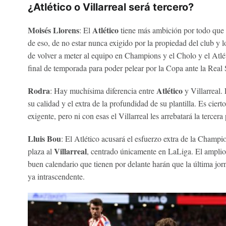
¿Atlético o Villarreal será tercero?
Moisés Llorens
Atlético
: El
tiene más ambición por todo que e
de eso, de no estar nunca exigido por la propiedad del club y lo
de volver a meter al equipo en Champions y el Cholo y el Atlé
final de temporada para poder pelear por la Copa ante la Real 
Rodra
Atlético
: Hay muchísima diferencia entre
y Villarreal
su calidad y el extra de la profundidad de su plantilla. Es cier
exigente, pero ni con esas el Villarreal les arrebatará la tercera 
Lluis Bou
: El Atlético acusará el esfuerzo extra de la Champio
Villarreal
plaza al
, centrado únicamente en LaLiga. El amplio
buen calendario que tienen por delante harán que la última jorna
ya intrascendente.