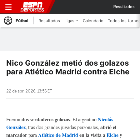
Resultados
Fútbol
Resultados
Ligas
Calendario
Todos los torne
Nico González metió dos golazos
para Atlético Madrid contra Elche
22 de abr, 2026, 13:56 ET
dos verdaderos golazos
Nicolás
Fueron
. El argentino
González
abrió el
, tras dos grandes jugadas personales,
marcador
Atlético de Madrid
en la visita a
Elche
y
para