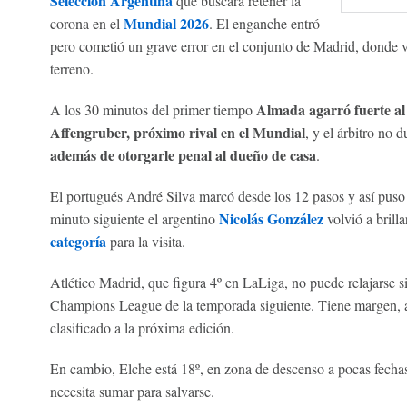
Selección Argentina
que buscará retener la
Mundial 2026
corona en el
. El enganche entró
pero cometió un grave error en el conjunto de Madrid, donde v
terreno.
Almada agarró fuerte al 
A los 30 minutos del primer tiempo
Affengruber, próximo rival en el Mundial
, y el árbitro no 
además de otorgarle penal al dueño de casa
.
El portugués André Silva marcó desde los 12 pasos y así puso 
Nicolás González
minuto siguiente el argentino
volvió a brill
categoría
para la visita.
Atlético Madrid, que figura 4º en LaLiga, no puede relajarse si
Champions League de la temporada siguiente. Tiene margen, 
clasificado a la próxima edición.
En cambio, Elche está 18º, en zona de descenso a pocas fechas 
necesita sumar para salvarse.