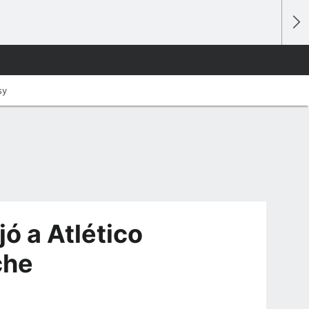
sy
jó a Atlético
che