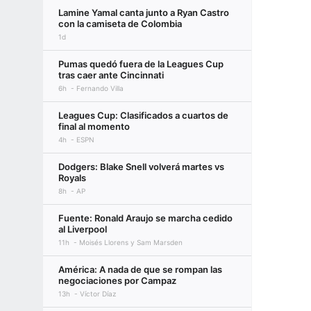
Lamine Yamal canta junto a Ryan Castro
con la camiseta de Colombia
1d
Pumas quedó fuera de la Leagues Cup
tras caer ante Cincinnati
6h
Fernando Villa
Leagues Cup: Clasificados a cuartos de
final al momento
4h
ESPN
Dodgers: Blake Snell volverá martes vs
Royals
8h
AP
Fuente: Ronald Araujo se marcha cedido
al Liverpool
11h
Moisés Llorens y Sam Marsden
América: A nada de que se rompan las
negociaciones por Campaz
13h
Víctor Díaz