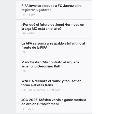
FIFA levanta bloqueo a FC Juárez para
registrar jugadores
11h
ESPN
¿Por qué el futuro de Jenni Hermoso en
la Liga MX está en el aire?
18h
EFE
La AFA se suma al respaldo a Infantino al
frente de la FIFA
18h
Manchester City contrató al arquero
argentino Gerónimo Rulli
19h
WNPBA rechaza el "odio" y "abuso" en
torno a atletas trans
13h
Katie Barnes | ESPN.com
JCC 2026: México volvió a ganar medalla
de oro en futbol femenil
1d
ESPN