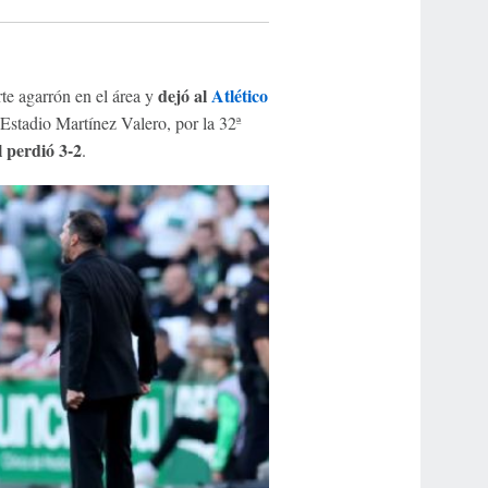
dejó al
Atlético
te agarrón en el área y
l Estadio Martínez Valero, por la 32ª
l perdió 3-2
.