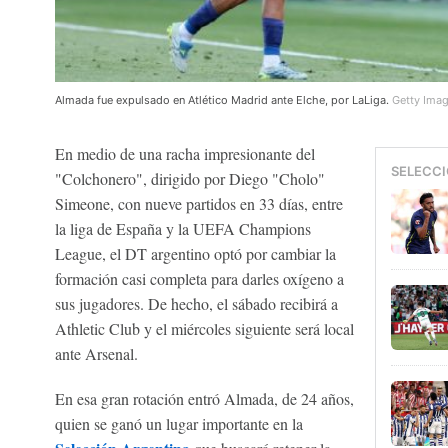
Almada fue expulsado en Atlético Madrid ante Elche, por LaLiga.
Getty Ima
En medio de una racha impresionante del
SELECCI
"Colchonero", dirigido por Diego "Cholo"
Simeone, con nueve partidos en 33 días, entre
la liga de España y la UEFA Champions
League, el DT argentino optó por cambiar la
formación casi completa para darles oxígeno a
sus jugadores. De hecho, el sábado recibirá a
Athletic Club y el miércoles siguiente será local
ante Arsenal.
En esa gran rotación entró Almada, de 24 años,
quien se ganó un lugar importante en la