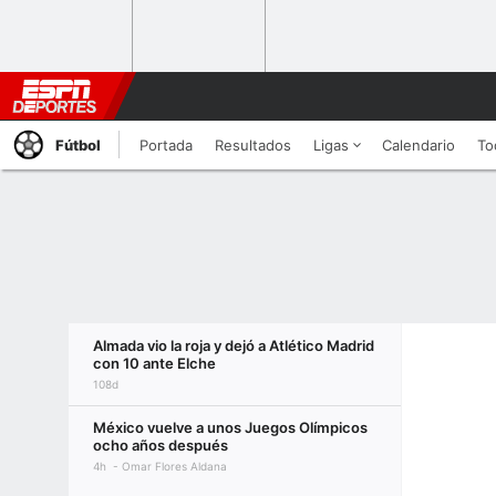
Fútbol
Portada
Resultados
Ligas
Calendario
To
Almada vio la roja y dejó a Atlético Madrid
con 10 ante Elche
108d
México vuelve a unos Juegos Olímpicos
ocho años después
4h
Omar Flores Aldana