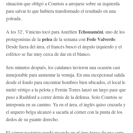
situación que obligó a Courtois a arrojarse sobre su izquierda
para salvar lo que hubiera transformado el resultado en una
goleada.
Tchouaméni
A los 32', Vinicius tocó para Aurélien
, uno de los
pelea
Fede
Valverde
protagonistas de la
de la semana con
.
Desde fuera del área, el francés buscó el ángulo izquierdo y el
esférico se fue muy cerca de dar en el blanco.
Seis minutos después, los catalanes tuvieron una ocasión casi
inmejorable para aumentar la ventaja. En una excepcional salida
desde el fondo para encontrar hombres bien ubicados, el local le
metió vértigo a la pelota y Ferrán Torres lanzó un largo pase que
puso a Rashford a correr detrás de la defensa. Solo Courtois se
interponía en su camino. Ya en el área, el inglés quiso cruzarla y
el arquero belga alcanzó a sacarla al córner con la punta de los
dedos de su guante derecho.
El córner posterior quedó picando en el área luego de una serie