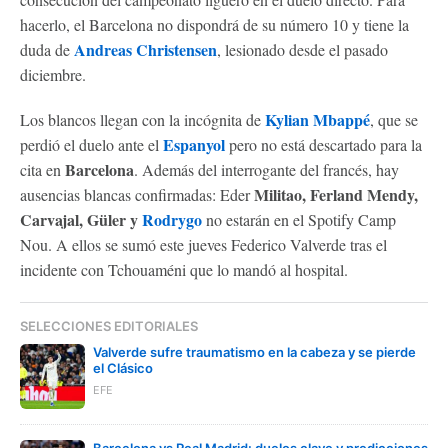
hacerlo, el Barcelona no dispondrá de su número 10 y tiene la
Andreas Christensen
duda de
, lesionado desde el pasado
diciembre.
Kylian Mbappé
Los blancos llegan con la incógnita de
, que se
Espanyol
perdió el duelo ante el
pero no está descartado para la
Barcelona
cita en
. Además del interrogante del francés, hay
Militao, Ferland Mendy,
ausencias blancas confirmadas: Eder
Carvajal, Güler y
Rodrygo
no estarán en el Spotify Camp
Nou. A ellos se sumó este jueves Federico Valverde tras el
incidente con Tchouaméni que lo mandó al hospital.
SELECCIONES EDITORIALES
Valverde sufre traumatismo en la cabeza y se pierde
el Clásico
EFE
Barcelona vs Real Madrid: duelos clave y predicciones