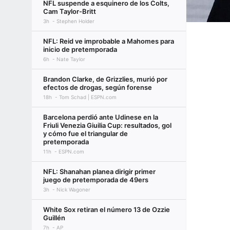
NFL suspende a esquinero de los Colts,
Cam Taylor-Britt
3h
Stephen Holder
NFL: Reid ve improbable a Mahomes para
inicio de pretemporada
6h
Nate Taylor
Brandon Clarke, de Grizzlies, murió por
efectos de drogas, según forense
18h
Tom Schad | ESPN.com
Barcelona perdió ante Udinese en la
Friuli Venezia Giuilia Cup: resultados, gol
y cómo fue el triangular de
pretemporada
11h
ESPN.com
NFL: Shanahan planea dirigir primer
juego de pretemporada de 49ers
3h
Nick Wagoner
White Sox retiran el número 13 de Ozzie
Guillén
7h
AP