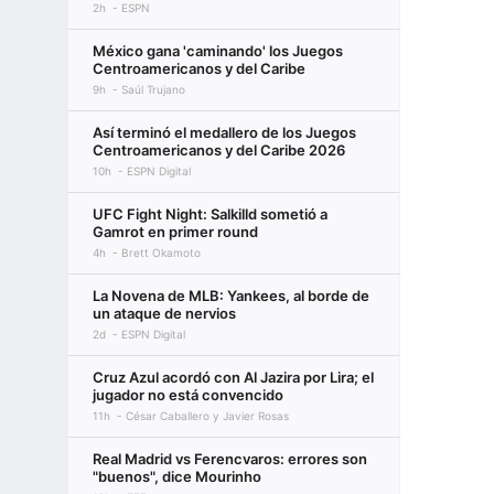
2h
ESPN
México gana 'caminando' los Juegos
Centroamericanos y del Caribe
9h
Saúl Trujano
Así terminó el medallero de los Juegos
Centroamericanos y del Caribe 2026
10h
ESPN Digital
UFC Fight Night: Salkilld sometió a
Gamrot en primer round
4h
Brett Okamoto
La Novena de MLB: Yankees, al borde de
un ataque de nervios
2d
ESPN Digital
Cruz Azul acordó con Al Jazira por Lira; el
jugador no está convencido
11h
César Caballero y Javier Rosas
Real Madrid vs Ferencvaros: errores son
"buenos", dice Mourinho