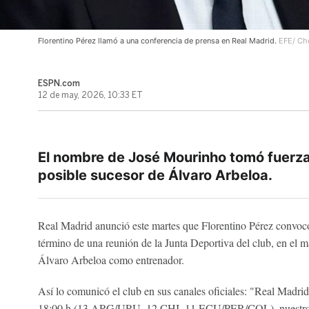
Florentino Pérez llamó a una conferencia de prensa en Real Madrid.
EFE/ C
ESPN.com
12 de may, 2026, 10:33 ET
El nombre de José Mourinho tomó fuerza
posible sucesor de Álvaro Arbeloa.
Real Madrid anunció este martes que Florentino Pérez convocó
término de una reunión de la Junta Deportiva del club, en el m
Álvaro Arbeloa como entrenador.
Así lo comunicó el club en sus canales oficiales: "Real Madrid
18:00 h (13 ARG/URU, 12 CHI, 11 ECU/PER/COL), nuestro pr