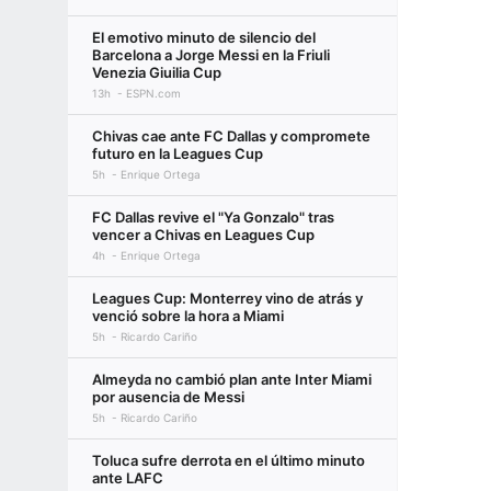
El emotivo minuto de silencio del
Barcelona a Jorge Messi en la Friuli
Venezia Giuilia Cup
13h
ESPN.com
Chivas cae ante FC Dallas y compromete
futuro en la Leagues Cup
5h
Enrique Ortega
FC Dallas revive el "Ya Gonzalo" tras
vencer a Chivas en Leagues Cup
4h
Enrique Ortega
Leagues Cup: Monterrey vino de atrás y
venció sobre la hora a Miami
5h
Ricardo Cariño
Almeyda no cambió plan ante Inter Miami
por ausencia de Messi
5h
Ricardo Cariño
Toluca sufre derrota en el último minuto
ante LAFC