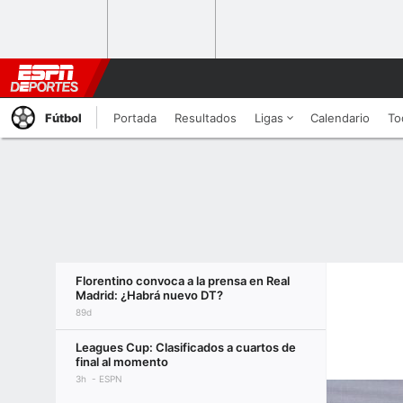
Fútbol
Portada
Resultados
Ligas
Calendario
To
Florentino convoca a la prensa en Real
Madrid: ¿Habrá nuevo DT?
89d
Leagues Cup: Clasificados a cuartos de
final al momento
3h
ESPN