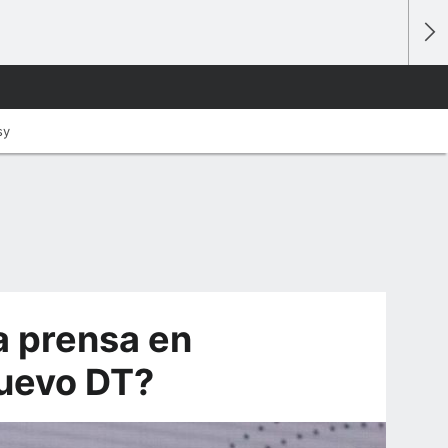
sy
a prensa en
nuevo DT?