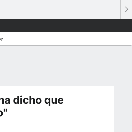
sy
ha dicho que
o"