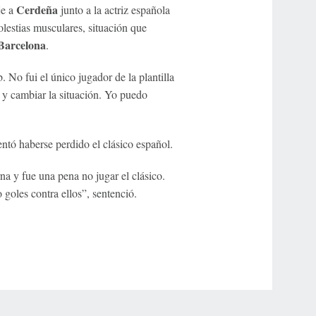
Cerdeña
je a
junto a la actriz española
lestias musculares, situación que
Barcelona
.
 No fui el único jugador de la plantilla
 y cambiar la situación. Yo puedo
entó haberse perdido el clásico español.
a y fue una pena no jugar el clásico.
goles contra ellos”, sentenció.
r Privacy Choices
Contact Us
Disney Ad Sales Site
Work for ESPN