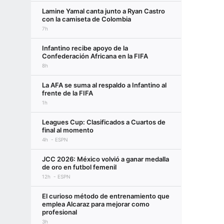
Lamine Yamal canta junto a Ryan Castro
con la camiseta de Colombia
7h
Infantino recibe apoyo de la
Confederación Africana en la FIFA
8h
La AFA se suma al respaldo a Infantino al
frente de la FIFA
1h
Leagues Cup: Clasificados a Cuartos de
final al momento
4h
ESPN
JCC 2026: México volvió a ganar medalla
de oro en futbol femenil
12h
ESPN
El curioso método de entrenamiento que
emplea Alcaraz para mejorar como
profesional
3h