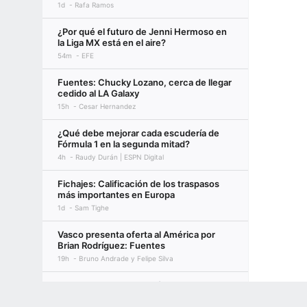
1d
Rafa Ramos
¿Por qué el futuro de Jenni Hermoso en
la Liga MX está en el aire?
54m
EFE
Fuentes: Chucky Lozano, cerca de llegar
cedido al LA Galaxy
15h
Cesar Hernandez
¿Qué debe mejorar cada escudería de
Fórmula 1 en la segunda mitad?
4h
Raudy Durán | ESPN Digital
Fichajes: Calificación de los traspasos
más importantes en Europa
1d
Sam Tighe
Vasco presenta oferta al América por
Brian Rodríguez: Fuentes
19h
Bruno Andrade y Felipe Silva
NFL: Batallas por posición en los
campamentos de los 32 equipos
Terms of Use
Privacy Policy
Your US State Privacy Rights
Children's