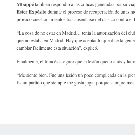
Mbappé
también respondió a las críticas generadas por su via
Ester Expósito
durante el proceso de recuperación de unas mo
provocó cuestionamientos tras ausentarse del clásico contra el
“La cosa de no estar en Madrid… tenía la autorización del club.
que no estaba en Madrid. Hay que aceptar lo que dice la gente
cambiar fácilmente esta situación”, explicó.
Finalmente, el francés aseguró que la lesión quedó atrás y lam
“Me siento bien. Fue una lesión un poco complicada en la piern
Es un partido que siempre me gusta jugar porque siempre meto 
 Online Privacy Policy
Interest-Based Ads
About Nielsen Measurement
You