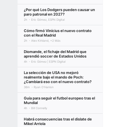
¿Por qué Los Dodgers pueden causar un
paro patronal en 2027?
2h
Eric Gómez, ESPN Digital
Cómo firmó Vinícius el nuevo contrato
con el Real Madrid
2h
Alex Kirkland, +2 Más
Diomande, el fichaje del Madrid que
aprendió soccer de Estados Unidos
4h
Eric Gómez | ESPN Digital
La selección de USA no mejoró
realmente bajo el mando de Poch:
¿Cambiará eso con el nuevo contrato?
36m
Ryan O'Hanlon
Guía para seguir el futbol europeo tras el
Mundial
4h
Bill Connelly
Habrá consecuencias tras el dislate de
Mikel Arriola