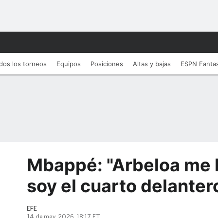
dos los torneos
Equipos
Posiciones
Altas y bajas
ESPN Fanta
Mbappé: "Arbeloa me 
soy el cuarto delanter
EFE
14 de may, 2026, 18:17 ET