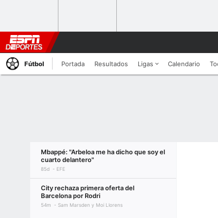
Fútbol
Portada
Resultados
Ligas
Calendario
To
Mbappé: "Arbeloa me ha dicho que soy el
cuarto delantero"
85d
EFE
City rechaza primera oferta del
Barcelona por Rodri
54m
Sam Marsden y Moi Llorens