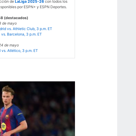
acción de
LaLiga 2025-26
con todos los
disponibles por ESPN+ y ESPN Deportes.
38 (destacados)
3 de mayo
rid vs. Athletic Club, 3 p.m. ET
 vs. Barcelona, 3 p.m. ET
24 de mayo
l vs. Atlético, 3 p.m. ET