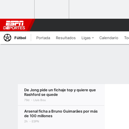
Fútbol
Portada
Resultados
Ligas
Calendario
To
De Jong pide un fichaje top y quiere que
Rashford se quede
79d
Lluis Bou
Arsenal ficha a Bruno Guimarães por más
de 100 millones
2h
ESPN