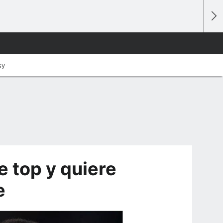
sy
e top y quiere
e