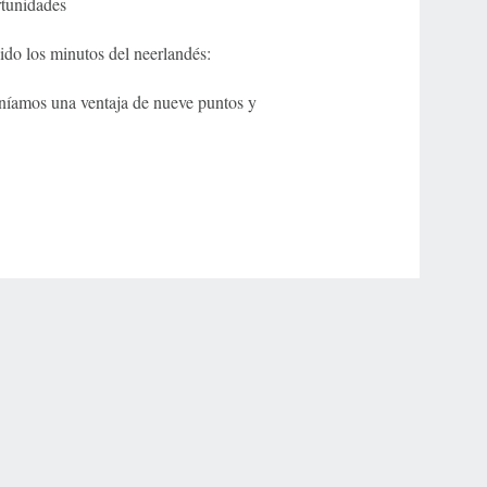
rtunidades
ido los minutos del neerlandés:
teníamos una ventaja de nueve puntos y
r Privacy Choices
Contact Us
Disney Ad Sales Site
Work for ESPN
NY (467369) (NY). Call 888-789-7777/visit ccpg.org (CT), or visit
draftkings.com/sportsbook. On behalf of Boot Hill Casino (KS). Pass-thru of per