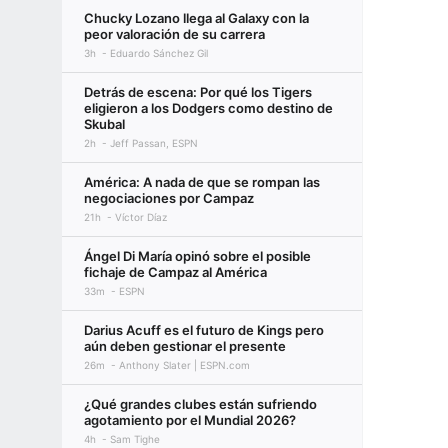
Chucky Lozano llega al Galaxy con la
peor valoración de su carrera
3h
Eduardo Sánchez Gil
Detrás de escena: Por qué los Tigers
eligieron a los Dodgers como destino de
Skubal
2h
Jeff Passan, ESPN
América: A nada de que se rompan las
negociaciones por Campaz
21h
Víctor Díaz
Ángel Di María opinó sobre el posible
fichaje de Campaz al América
33m
ESPN
Darius Acuff es el futuro de Kings pero
aún deben gestionar el presente
26m
Anthony Slater | ESPN.com
¿Qué grandes clubes están sufriendo
agotamiento por el Mundial 2026?
4h
Sam Tighe