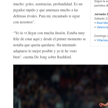
Sigue la 
mucho: goles, asistencias, profundidad. Es un
partidos 
jugador rápido y que amenaza mucho a las
Jornada 
defensas rivales. Para mí, encantado si sigue
Sábado 2
con nosotros”.
•
Real Mad
•
Valencia
“Yo lo vi llegar con mucha ilusión. Estaba muy
Domingo 
feliz de estar aquí y desde el primer momento se
•
Villarrea
notaba que quería quedarse. Ha intentado
adaptarse lo mejor posible y yo le he visto
bien”, cuenta De Jong sobre Rashford.