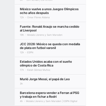
México vuelve a unos Juegos Olímpicos
ocho años después
12h
Omar Flores Aldana
Fuente: Ronald Araujo se marcha cedido
al Liverpool
19h
Moisés Llorens y Sam Marsden
JCC 2026: México se queda con medalla
de plata en futbol varonil
12h
ESPN
Estados Unidos acaba con el sueño
olímpico de Costa Rica
17h
Keish Gómez Muñoz
Murió Jorge Messi, el papá de Leo
3h
Barcelona espera vender a Ferran al PSG
y trabaja en fichar a Rodri
4h
Moisés Llorens y Sam Marsden | ESPN Digital