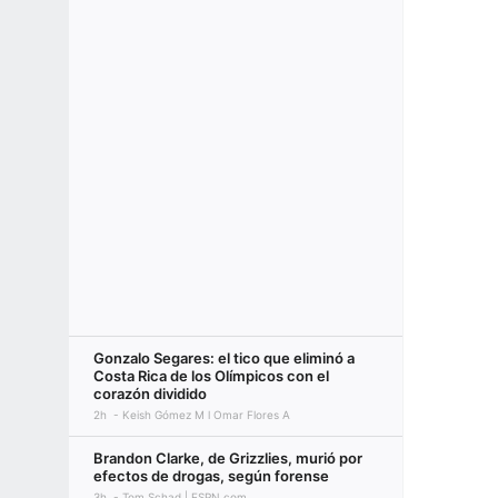
Gonzalo Segares: el tico que eliminó a
Costa Rica de los Olímpicos con el
corazón dividido
2h
Keish Gómez M l Omar Flores A
Brandon Clarke, de Grizzlies, murió por
efectos de drogas, según forense
3h
Tom Schad | ESPN.com