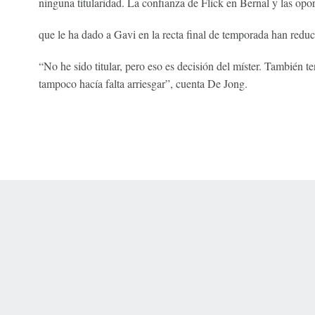
ninguna titularidad. La confianza de Flick en Bernal y las opo
que le ha dado a Gavi en la recta final de temporada han reduc
“No he sido titular, pero eso es decisión del míster. También 
tampoco hacía falta arriesgar”, cuenta De Jong.
 Online Privacy Policy
Interest-Based Ads
About Nielsen Measurement
You
Corrections
7-5050 or visit gamblinghelplinema.org (MA). Call 877-8-HOPENY/text HOPE
es. (18+ DC/KY/NH/PR/WY). Void in ONT. Eligibility restrictions apply. Terms: 
wager tax may apply in IL.
Copyright: © 2026 ESPN Enterprises, LLC. All rights reserved.