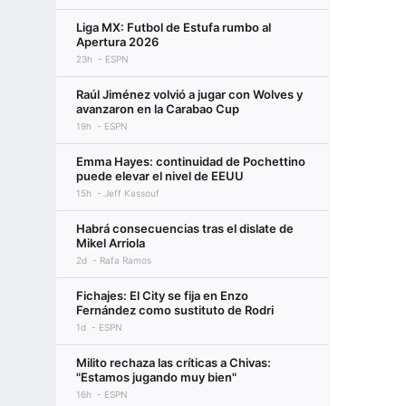
Liga MX: Futbol de Estufa rumbo al
Apertura 2026
23h
ESPN
Raúl Jiménez volvió a jugar con Wolves y
avanzaron en la Carabao Cup
19h
ESPN
Emma Hayes: continuidad de Pochettino
puede elevar el nivel de EEUU
15h
Jeff Kassouf
Habrá consecuencias tras el dislate de
Mikel Arriola
2d
Rafa Ramos
Fichajes: El City se fija en Enzo
Fernández como sustituto de Rodri
1d
ESPN
Milito rechaza las críticas a Chivas:
"Estamos jugando muy bien"
16h
ESPN