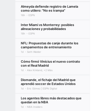
Almeyda defiende registro de Lamela
como utilero: "No es trampa"
16h
ESPN
Inter Miami vs Monterrey: posibles
alineaciones y probabilidades
18h
ESPN
NFL: Propuestas de canje durante los
campamentos de entrenamiento
1d
Seth Walder
Cómo firmó Vinícius el nuevo contrato
con el Real Madrid
1d
Alex Kirkland, +2 Más
Diomande, el fichaje del Madrid que
aprendió soccer de Estados Unidos
1d
Eric Gómez | ESPN Digital
Los agentes libres más destacados que
quedan en la NBA
1d
NBA Insiders