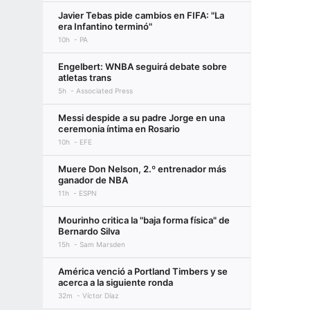
Javier Tebas pide cambios en FIFA: "La
era Infantino terminó"
10h
PA
Engelbert: WNBA seguirá debate sobre
atletas trans
5h
Associated Press
Messi despide a su padre Jorge en una
ceremonia íntima en Rosario
10h
EFE
Muere Don Nelson, 2.º entrenador más
ganador de NBA
11h
ESPN
Mourinho critica la "baja forma física" de
Bernardo Silva
15h
Sam Marsden
América venció a Portland Timbers y se
acerca a la siguiente ronda
32m
Víctor Díaz