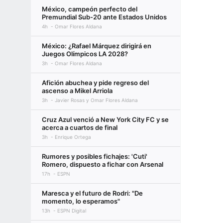
México, campeón perfecto del
Premundial Sub-20 ante Estados Unidos
4h
Omar Flores Aldana
México: ¿Rafael Márquez dirigirá en
Juegos Olímpicos LA 2028?
3h
Omar Flores Aldana
Afición abuchea y pide regreso del
ascenso a Mikel Arriola
3h
Javier Rosas y Omar Flores Aldana
Cruz Azul venció a New York City FC y se
acerca a cuartos de final
3h
Enrique Ortega
Rumores y posibles fichajes: 'Cuti'
Romero, dispuesto a fichar con Arsenal
17h
ESPN
Maresca y el futuro de Rodri: "De
momento, lo esperamos"
13h
ESPN Digital