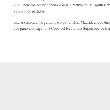
2000, pero las desavenencias con la directiva de las 'águilas' d
a sólo once partidos.
Iniciará ahora un segundo paso por el Real Madrid, al que diri
que ganó una Liga, una Copa del Rey y una Supercopa de Es
 Online Privacy Policy
Interest-Based Ads
About Nielsen Measurement
You
Corrections
7-5050 or visit gamblinghelplinema.org (MA). Call 877-8-HOPENY/text HOPE
es. (18+ DC/KY/NH/PR/WY). Void in ONT. Eligibility restrictions apply. Terms: 
wager tax may apply in IL.
Copyright: © 2026 ESPN Enterprises, LLC. All rights reserved.