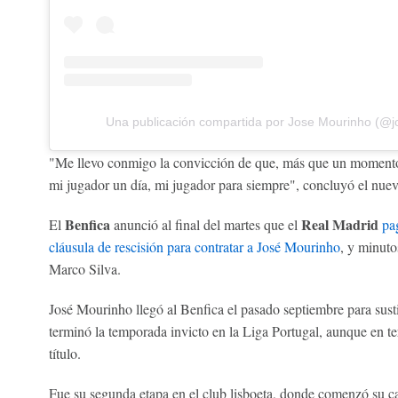
Una publicación compartida por Jose Mourinho (@
"Me llevo conmigo la convicción de que, más que un momento
mi jugador un día, mi jugador para siempre", concluyó el nuev
Benfica
Real Madrid
El
anunció al final del martes que el
pa
cláusula de rescisión para contratar a José Mourinho
, y minuto
Marco Silva.
José Mourinho llegó al Benfica el pasado septiembre para susti
terminó la temporada invicto en la Liga Portugal, aunque en t
título.
Fue su segunda etapa en el club lisboeta, donde comenzó su c