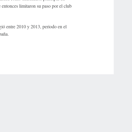
e entonces limitaron su paso por el club
gió entre 2010 y 2013, periodo en el
paña.
r Privacy Choices
Contact Us
Disney Ad Sales Site
Work for ESPN
NY (467369) (NY). Call 888-789-7777/visit ccpg.org (CT), or visit
draftkings.com/sportsbook. On behalf of Boot Hill Casino (KS). Pass-thru of per