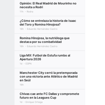
Opinión: El Real Madrid de Mourinho no
necesita a Rodri
11h
Rodra
¿Cómo se entrelaza la historia de Isaac
del Toro y Romina Hinojosa?
16h
Eduardo Hernández Castro
Romina Hinojosa, la nutrióloga que
destaca por su combatividad
16h
Eduardo Hernández Castro
Liga MX: Futbol de Estufa rumbo al
Apertura 2026
1d
ESPN
Manchester City cerró la pretemporada
con una victoria ante Atlético de Madrid
en Seúl
16h
Chivas cae ante FC Dallas y compromete
futuro en la Leagues Cup
1d
Enrique Ortega