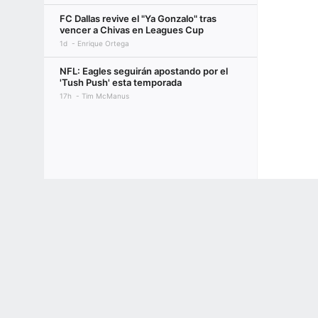
FC Dallas revive el "Ya Gonzalo" tras
vencer a Chivas en Leagues Cup
1d
Enrique Ortega
NFL: Eagles seguirán apostando por el
'Tush Push' esta temporada
17h
Tim McManus
Terms of Use
Privacy Policy
Your US State Privacy Rights
Children's
GAMBLING PROBLEM? CALL 1-800-GAMBLER or 1-800-MY-RESET, (800) 32
www.mdgamblinghelp.org (MD), 1-800-981-0023 (PR). 21+ and present in most stat