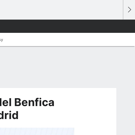
sy
el Benfica
drid