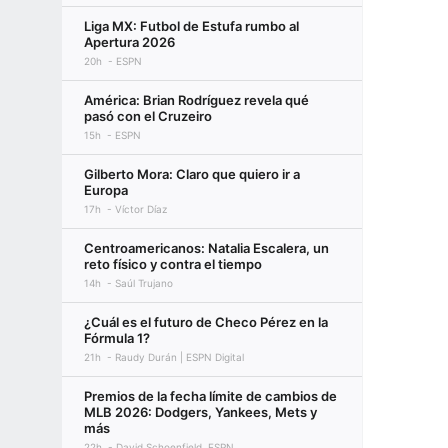
Liga MX: Futbol de Estufa rumbo al
Apertura 2026
20h
ESPN
América: Brian Rodríguez revela qué
pasó con el Cruzeiro
15h
ESPN
Gilberto Mora: Claro que quiero ir a
Europa
17h
Víctor Díaz
Centroamericanos: Natalia Escalera, un
reto físico y contra el tiempo
14h
Saúl Trujano
¿Cuál es el futuro de Checo Pérez en la
Fórmula 1?
21h
Raudy Durán | ESPN Digital
Premios de la fecha límite de cambios de
MLB 2026: Dodgers, Yankees, Mets y
más
22h
David Schoenfield, ESPN