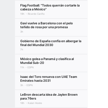
Flag Football: "Todos querrán cortarle la
cabeza a México"
19h
Ricardo Cariño
Gavi vuelve a Barcelona con el pelo
teñido de rosa por una promesa
3h
Gobierno de España confía en albergar la
final del Mundial 2030
7h
México golea a Panamá y clasifica al
Mundial Sub-20
11h
ESPN
Isaac del Toro renueva con UAE Team
Emirates hasta 2031
3h
ESPN
LeBron descarta idea de Jaylen Brown
para 76ers
18h
Kalan Hooks