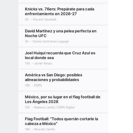
Knicks vs. 76ers: Prepárate para cada
enfrentamiento en 2026-27
3h
Vincent Goodwill
David Martínez y una pelea perfecta en
Noche UFC
3h
Carlos Contreras Legaspi
Joel Huiqui recuerda que Cruz Azul es
local donde sea
15h
Javier Rosas
América vs San Diego: posibles
alineaciones y probabilidades
18h
ESPN
México, por su lugar en el flag football de
Los Ángeles 2028
12h
Rebeca Landa | ESPN Digital
Flag Football: "Todos querrán cortarle la
cabeza a México"
19h
Ricardo Cariño