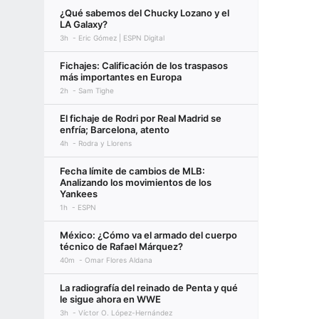
¿Qué sabemos del Chucky Lozano y el
LA Galaxy?
3h
Eric Gómez | ESPN Digital
Fichajes: Calificación de los traspasos
más importantes en Europa
2h
Sam Tighe
El fichaje de Rodri por Real Madrid se
enfría; Barcelona, atento
4h
Rodra y Llorens
Fecha límite de cambios de MLB:
Analizando los movimientos de los
Yankees
1h
ESPN
México: ¿Cómo va el armado del cuerpo
técnico de Rafael Márquez?
40m
Omar Flores Aldana
La radiografía del reinado de Penta y qué
le sigue ahora en WWE
3h
Víctor O. López-Hernández