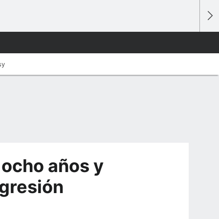
sy
 ocho años y
agresión