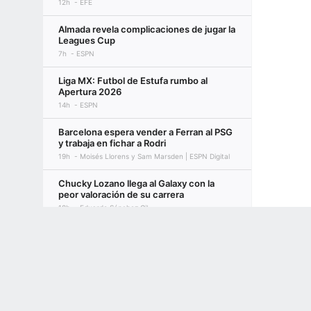
12h
EFE
Almada revela complicaciones de jugar la
Leagues Cup
7h
ESPN
Liga MX: Futbol de Estufa rumbo al
Apertura 2026
14h
ESPN
Barcelona espera vender a Ferran al PSG
y trabaja en fichar a Rodri
19h
Moisés Llorens y Sam Marsden | ESPN Digital
Chucky Lozano llega al Galaxy con la
peor valoración de su carrera
18h
Eduardo Sánchez Gil
Terms of Use
Privacy Policy
Your US State Privacy Rights
Children's
Detrás de escena: Por qué los Tigers
eligieron a los Dodgers como destino de
GAMBLING PROBLEM? CALL 1-800-GAMBLER or 1-800-MY-RESET, (800) 32
Skubal
www.mdgamblinghelp.org (MD), 1-800-981-0023 (PR). 21+ and present in most stat
18h
Jeff Passan, ESPN