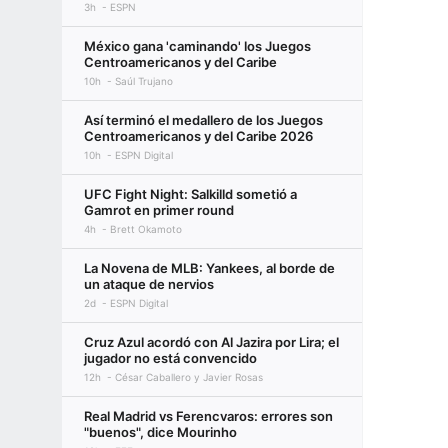
3h
ESPN
México gana 'caminando' los Juegos
Centroamericanos y del Caribe
10h
Saúl Trujano
Así terminó el medallero de los Juegos
Centroamericanos y del Caribe 2026
10h
ESPN Digital
UFC Fight Night: Salkilld sometió a
Gamrot en primer round
4h
Brett Okamoto
La Novena de MLB: Yankees, al borde de
un ataque de nervios
2d
ESPN Digital
Cruz Azul acordó con Al Jazira por Lira; el
jugador no está convencido
12h
César Caballero y Javier Rosas
Real Madrid vs Ferencvaros: errores son
"buenos", dice Mourinho