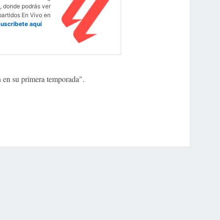
 donde podrás ver
partidos En Vivo en
uscríbete aquí
 en su primera temporada".
r Privacy Choices
Contact Us
Disney Ad Sales Site
Work for ESPN
NY (467369) (NY). Call 888-789-7777/visit ccpg.org (CT), or visit
draftkings.com/sportsbook. On behalf of Boot Hill Casino (KS). Pass-thru of per