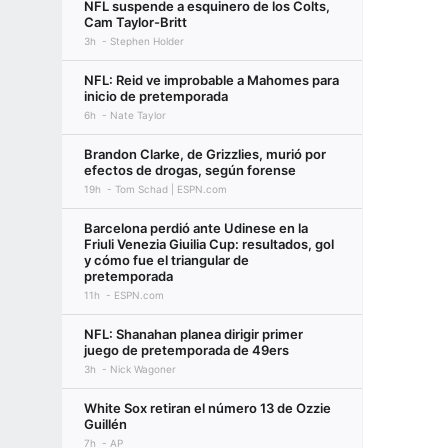
NFL suspende a esquinero de los Colts,
Cam Taylor-Britt
3h
Stephen Holder
NFL: Reid ve improbable a Mahomes para
inicio de pretemporada
6h
Nate Taylor
Brandon Clarke, de Grizzlies, murió por
efectos de drogas, según forense
19h
Tom Schad | ESPN.com
Barcelona perdió ante Udinese en la
Friuli Venezia Giuilia Cup: resultados, gol
y cómo fue el triangular de
pretemporada
11h
ESPN.com
NFL: Shanahan planea dirigir primer
juego de pretemporada de 49ers
3h
Nick Wagoner
White Sox retiran el número 13 de Ozzie
Guillén
7h
AP