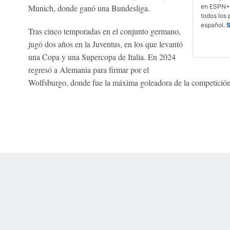
Munich, donde ganó una Bundesliga.
en ESPN+,
todos los 
español.
S
Tras cinco temporadas en el conjunto germano,
jugó dos años en la Juventus, en los que levantó
una Copa y una Supercopa de Italia. En 2024
regresó a Alemania para firmar por el
Wolfsburgo, donde fue la máxima goleadora de la competición
 Online Privacy Policy
Interest-Based Ads
About Nielsen Measurement
You
Corrections
7-5050 or visit gamblinghelplinema.org (MA). Call 877-8-HOPENY/text HOPE
es. (18+ DC/KY/NH/PR/WY). Void in ONT. Eligibility restrictions apply. Terms: 
wager tax may apply in IL.
Copyright: © 2026 ESPN Enterprises, LLC. All rights reserved.