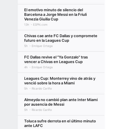
El emotivo minuto de silencio del
Barcelona a Jorge Messi en la Friuli
Venezia Giuilia Cup
13h
ESPN.com
Chivas cae ante FC Dallas y compromete
futuro en la Leagues Cup
5h
Enrique Ortega
FC Dallas revive el "Ya Gonzalo" tras
vencer a Chivas en Leagues Cup
4h
Enrique Ortega
Leagues Cup: Monterrey vino de atrás y
venció sobre la hora a Miami
5h
Ricardo Cariño
Almeyda no cambió plan ante Inter Miami
por ausencia de Messi
5h
Ricardo Cariño
Toluca sufre derrota en el último minuto
ante LAFC