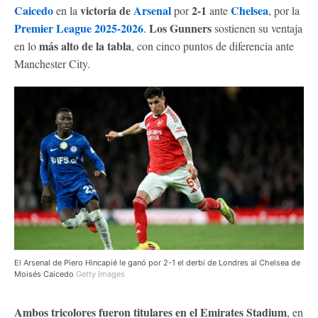
Caicedo
victoria de
Arsenal
2-1
Chelsea
en la
por
ante
, por la
Premier League 2025-2026
Los Gunners
.
sostienen su ventaja
más alto de la tabla
en lo
, con cinco puntos de diferencia ante
Manchester City.
El Arsenal de Piero Hincapié le ganó por 2-1 el derbi de Londres al Chelsea de
Moisés Caicedo
Getty Images
Ambos tricolores fueron titulares en el Emirates Stadium
, en