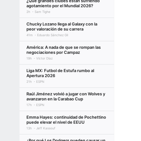
¿Qué grandes clubes están sufriendo
agotamiento por el Mundial 2026?
2h
Sam Tighe
Chucky Lozano llega al Galaxy con la
peor valoración de su carrera
41m
Eduardo Sánchez Gil
América: A nada de que se rompan las
negociaciones por Campaz
19h
Víctor Díaz
Liga MX: Futbol de Estufa rumbo al
Apertura 2026
21h
ESPN
Raúl Jiménez volvió a jugar con Wolves y
avanzaron en la Carabao Cup
17h
ESPN
Emma Hayes: continuidad de Pochettino
puede elevar el nivel de EEUU
13h
Jeff Kassouf
¿Por qué Los Dodgers pueden causar un