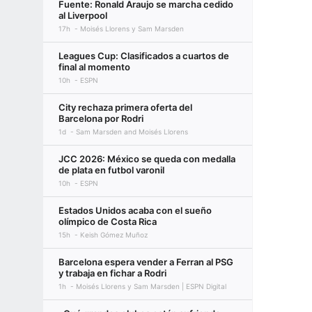
Fuente: Ronald Araujo se marcha cedido
al Liverpool
17h
Moisés Llorens y Sam Marsden
Leagues Cup: Clasificados a cuartos de
final al momento
10h
ESPN
City rechaza primera oferta del
Barcelona por Rodri
1d
Sam Marsden and Moisés Llorens
JCC 2026: México se queda con medalla
de plata en futbol varonil
10h
ESPN
Estados Unidos acaba con el sueño
olímpico de Costa Rica
15h
Keish Gómez Muñoz
Barcelona espera vender a Ferran al PSG
y trabaja en fichar a Rodri
1h
Moisés Llorens y Sam Marsden | ESPN Digital