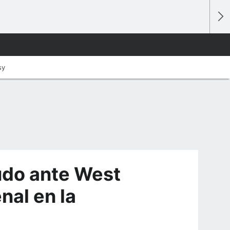
sy
udo ante West
nal en la