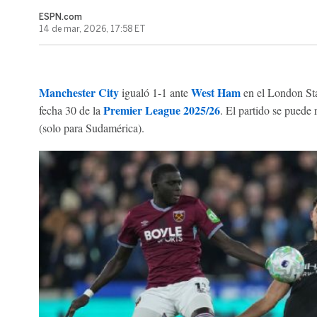
ESPN.com
14 de mar, 2026, 17:58 ET
Manchester City
West Ham
igualó 1-1 ante
en el London Sta
Premier League 2025/26
fecha 30 de la
. El partido se puede
(solo para Sudamérica).