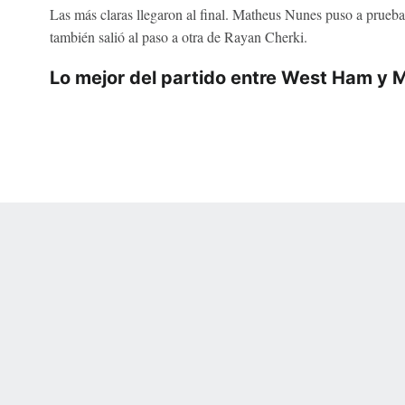
Las más claras llegaron al final. Matheus Nunes puso a prue
también salió al paso a otra de Rayan Cherki.
Lo mejor del partido entre West Ham y 
 Online Privacy Policy
Interest-Based Ads
About Nielsen Measurement
You
Corrections
7-5050 or visit gamblinghelplinema.org (MA). Call 877-8-HOPENY/text HOPE
es. (18+ DC/KY/NH/PR/WY). Void in ONT. Eligibility restrictions apply. Terms: 
wager tax may apply in IL.
Copyright: © 2026 ESPN Enterprises, LLC. All rights reserved.