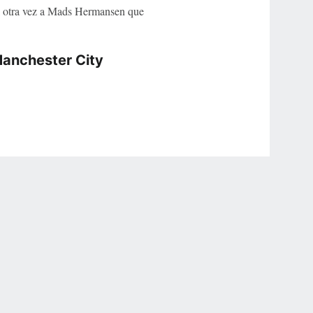
ba otra vez a Mads Hermansen que
Manchester City
r Privacy Choices
Contact Us
Disney Ad Sales Site
Work for ESPN
NY (467369) (NY). Call 888-789-7777/visit ccpg.org (CT), or visit
draftkings.com/sportsbook. On behalf of Boot Hill Casino (KS). Pass-thru of per