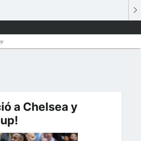
sy
ió a Chelsea y
Cup!