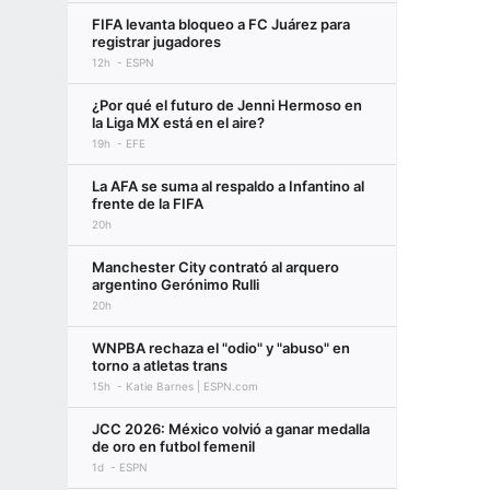
FIFA levanta bloqueo a FC Juárez para
registrar jugadores
12h
ESPN
¿Por qué el futuro de Jenni Hermoso en
la Liga MX está en el aire?
19h
EFE
La AFA se suma al respaldo a Infantino al
frente de la FIFA
20h
Manchester City contrató al arquero
argentino Gerónimo Rulli
20h
WNPBA rechaza el "odio" y "abuso" en
torno a atletas trans
15h
Katie Barnes | ESPN.com
JCC 2026: México volvió a ganar medalla
de oro en futbol femenil
1d
ESPN