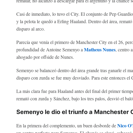
rematar, no alcanzó a descargar para el argentino y la chance 
Casi de inmediato, lo tuvo el City. El conjunto de Pep Guardiol
y la pelota le quedó a Erling Haaland. Dentro del área, remató 
disparo al arco.
Parecía que venía el primero de Manchester City en el 26, pero
Matheus Nunes
profundidad de Antoine Semenyo a
, centro 
ahogado por offside de Nunes.
Semenyo se balanceó dentro del área grande tras ganarle el 
disparo con zurda se fue muy desviado. Para este entonces el
La más clara fue para Haaland antes del final del primer tiemp
remató con zurda y Sánchez, bajo los tres palos, desvió el baló
Semenyo le dio el triunfo a Manchester City
Nico O'
En la primera del complemento, un buen desborde de
un centro perfecto para Semenyo. El ghanés se elevó, cabeceó, p