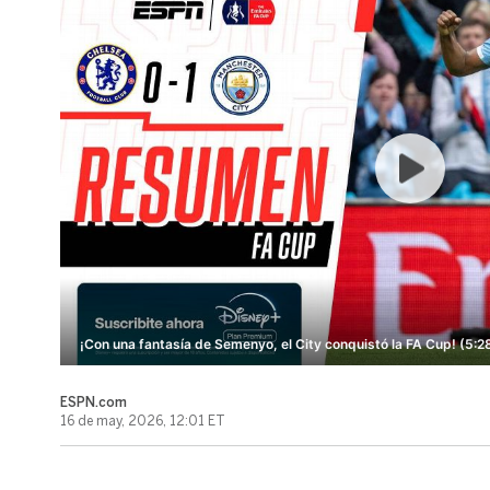
¡Con una fantasía de Semenyo, el City conquistó la FA Cup! (5:2
ESPN.com
16 de may, 2026, 12:01 ET