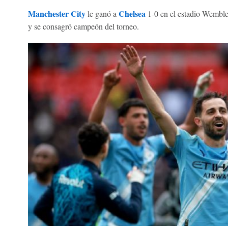
Manchester City
Chelsea
le ganó a
1-0 en el estadio Wembley
y se consagró campeón del torneo.