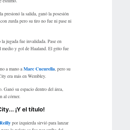
se esfumó.
a presionó la salida, ganó la posesión
con zurda pero su tiro no fue ni pase ni
 la jugada fue invalidada. Pase en
al medio y gol de Haaland. El grito fue
Marc Cucurella
mano a mano a
, pero su
 City era más en Wembley.
o. Ganó su espacio dentro del área,
n al córner.
... ¡Y el título!
Reilly
por izquierda sirvió para lanzar
ero la pelota se fue por arriba del