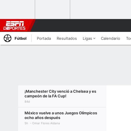
Fútbol
Portada
Resultados
Ligas
Calendario
To
¡Manchester City venció a Chelsea y es
campeón de la FA Cup!
84d
México vuelve a unos Juegos Olímpicos
ocho años después
5h
Omar Flores Aldana