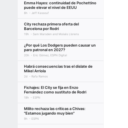
Emma Hayes: continuidad de Pochettino
puede elevar el nivel de EEUU
8h
Jeff Kassouf
City rechaza primera oferta del
Barcelona por Rodri
19h
Sam Marsden and Moisés Llorens
¿Por qué Los Dodgers pueden causar un
paro patronal en 2027?
20h
Eric Gómez, ESPN Digital
Habrá consecuencias tras el dislate de
Mikel Arriola
2d
Rafa Ramos
Fichajes: El City se fija en Enzo
Fernández como sustituto de Rodri
18h
ESPN
Milito rechaza las críticas a Chivas:
"Estamos jugando muy bien"
9h
ESPN