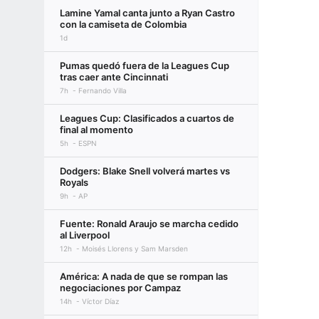
Lamine Yamal canta junto a Ryan Castro
con la camiseta de Colombia
1d
Pumas quedó fuera de la Leagues Cup
tras caer ante Cincinnati
7h
Fernando Villa
Leagues Cup: Clasificados a cuartos de
final al momento
5h
ESPN
Dodgers: Blake Snell volverá martes vs
Royals
9h
AP
Fuente: Ronald Araujo se marcha cedido
al Liverpool
12h
Moisés Llorens y Sam Marsden
América: A nada de que se rompan las
negociaciones por Campaz
14h
Víctor Díaz