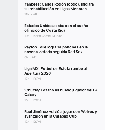
Yankees: Carlos Rodón (codo), iniciará
su rehabilitación en Ligas Menores
11h
AP
Estados Unidos acaba con el sueño
olímpico de Costa Rica
10h
Keish Gómez Muñoz
Payton Tolle logra 14 ponches en la
novena victoria seguida Red Sox
8h
AP
Liga MX: Futbol de Estufa rumbo al
Apertura 2026
17h
ESPN
'Chucky' Lozano es nuevo jugador del LA
Galaxy
16h
ESPN
Raúl Jiménez volvió a jugar con Wolves y
avanzaron en la Carabao Cup
12h
ESPN