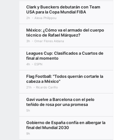
Clark y Bueckers debutarán con Team
USA para la Copa Mundial FIBA
2h
Alexa Philippou
México: ¿Cómo va el armado del cuerpo
técnico de Rafael Márquez?
3h
Omar Flores Aldana
Leagues Cup: Clasificados a Cuartos de
final al momento
4h
ESPN
Flag Football: "Todos querrán cortarle la
cabeza a México"
21h
Ricardo Cariño
Gavi vuelve a Barcelona con el pelo
teñido de rosa por una promesa
5h
Gobierno de España confía en albergar la
final del Mundial 2030
9h