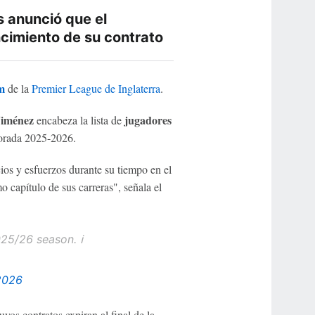
s anunció que el
ncimiento de su contrato
m
de la
Premier League de Inglaterra
.
Jiménez
jugadores
encabeza la lista de
porada 2025-2026.
ios y esfuerzos durante su tiempo en el
o capítulo de sus carreras", señala el
25/26 season. ℹ️
2026
os contratos expiran al final de la