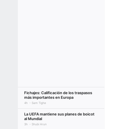
Fichajes: Calificación de los traspasos
más importantes en Europa
4h
Sam Tighe
La UEFA mantiene sus planes de boicot
al Mundial
3h
Shubi Arun