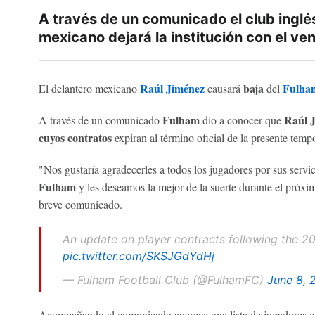
A través de un comunicado el club inglé
mexicano dejará la institución con el ve
Raúl Jiménez
baja
Fulha
El delantero mexicano
causará
del
Fulham
Raúl 
A través de un comunicado
dio a conocer que
cuyos contratos
expiran al término oficial de la presente tem
"Nos gustaría agradecerles a todos los jugadores por sus servic
Fulham
y les deseamos la mejor de la suerte durante el próxim
breve comunicado.
An update on player contracts following the 20
pic.twitter.com/SKSJGdYdHj
— Fulham Football Club (@FulhamFC)
June 8, 
Acompañando al comunicado aparece una lista de jugadores cuy