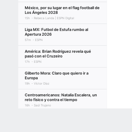
México, por su lugar en el flag football de
Los Ángeles 2028
15h
Rebeca Landa | ESPN Digital
Liga MX: Futbol de Estufa rumbo al
Apertura 2026
57m
ESPN
América: Brian Rodríguez revela qué
pasó con el Cruzeiro
17h
ESPN
Gilberto Mora: Claro que quiero ir a
Europa
19h
Víctor Díaz
Centroamericanos: Natalia Escalera, un
reto físico y contra el tiempo
16h
Saúl Trujano
Terms of Use
Privacy Policy
Your US State Privacy Rights
Children's
Premios de la fecha límite de cambios de
MLB 2026: Dodgers, Yankees, Mets y
más
GAMBLING PROBLEM? CALL 1-800-GAMBLER or 1-800-MY-RESET, (800) 32
1d
David Schoenfield, ESPN