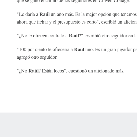
que se ganó el cariño de los seguidores en Craven Cottage.
Raúl
"Le daría a
un año más. Es la mejor opción que tenemos 
ahora que fichar y el presupuesto es corto", escribió un aficio
Raúl
"¿No le ofrecen contrato a
?", escribió otro seguidor en 
Raúl
"100 por ciento le ofrecería a
uno. Es un gran jugador par
agregó otro seguidor.
Raúl
"¿No
? Están locos", cuestionó un aficionado más.
 Online Privacy Policy
Interest-Based Ads
About Nielsen Measurement
You
Corrections
7-5050 or visit gamblinghelplinema.org (MA). Call 877-8-HOPENY/text HOPE