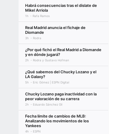
Habrá consecuencias tras el dislate de
Mikel Arriola
1h
Rafa Ramos
Real Madrid anuncia el fichaje de
Diomande
3h
Rodra
¿Por qué fichó el Real Madrid a Diomande
y en dónde jugará?
2h
Rodra y Gustavo Hofman
¿Qué sabemos del Chucky Lozano y el
LA Galaxy?
5h
Eric Gómez | ESPN Digital
Chucky Lozano paga inactividad con la
peor valoración de su carrera
2h
Eduardo Sánchez Gil
Fecha límite de cambios de MLB:
Analizando los movimientos de los
Yankees
4h
ESPN