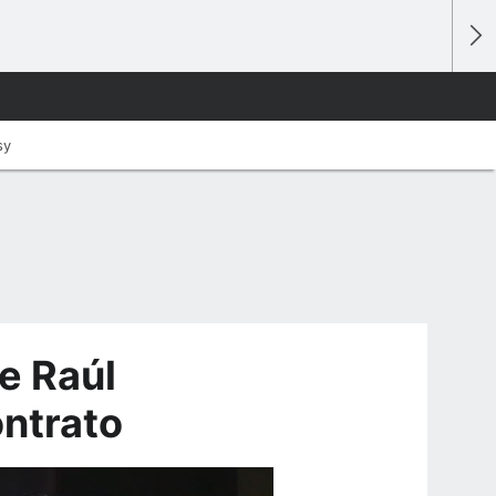
sy
e Raúl
ntrato