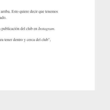
arriba. Esto quiere decir que tenemos
nado.
la publicación del club en
Instagram
.
a tener dentro y cerca del club",
r Privacy Choices
Contact Us
Disney Ad Sales Site
Work for ESPN
NY (467369) (NY). Call 888-789-7777/visit ccpg.org (CT), or visit