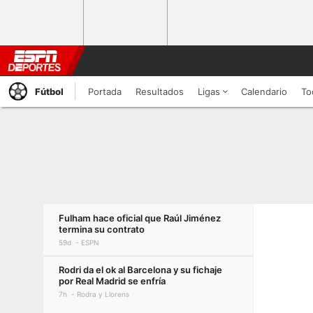
Fútbol
Portada
Resultados
Ligas
Calendario
To
Fulham hace oficial que Raúl Jiménez
termina su contrato
59d
ESPN
Rodri da el ok al Barcelona y su fichaje
por Real Madrid se enfría
7h
Rodra y Llorens