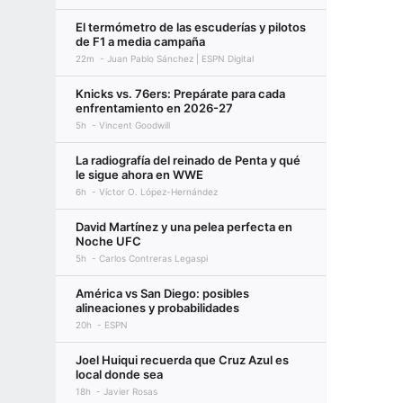
El termómetro de las escuderías y pilotos
de F1 a media campaña
22m
Juan Pablo Sánchez | ESPN Digital
Knicks vs. 76ers: Prepárate para cada
enfrentamiento en 2026-27
5h
Vincent Goodwill
La radiografía del reinado de Penta y qué
le sigue ahora en WWE
6h
Víctor O. López-Hernández
David Martínez y una pelea perfecta en
Noche UFC
5h
Carlos Contreras Legaspi
América vs San Diego: posibles
alineaciones y probabilidades
20h
ESPN
Joel Huiqui recuerda que Cruz Azul es
local donde sea
18h
Javier Rosas