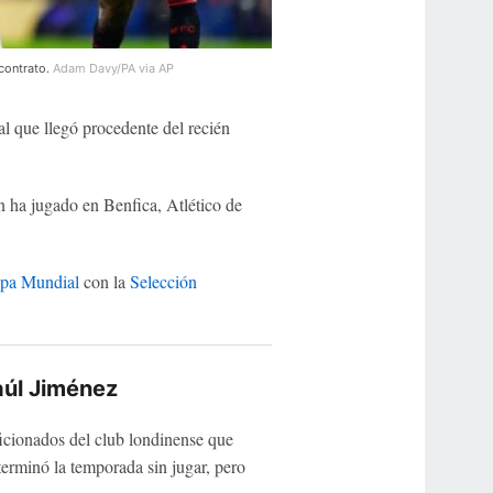
 contrato.
Adam Davy/PA via AP
l que llegó procedente del recién
 ha jugado en Benfica, Atlético de
pa Mundial
con la
Selección
aúl Jiménez
icionados del club londinense que
terminó la temporada sin jugar, pero