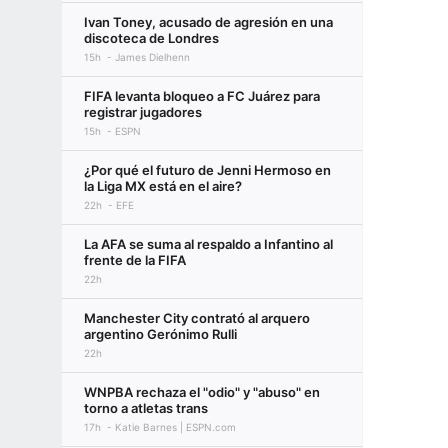
Ivan Toney, acusado de agresión en una
discoteca de Londres
15h
James Dielhenn
FIFA levanta bloqueo a FC Juárez para
registrar jugadores
15h
ESPN
¿Por qué el futuro de Jenni Hermoso en
la Liga MX está en el aire?
22h
EFE
La AFA se suma al respaldo a Infantino al
frente de la FIFA
22h
Manchester City contrató al arquero
argentino Gerónimo Rulli
22h
WNPBA rechaza el "odio" y "abuso" en
torno a atletas trans
17h
Katie Barnes | ESPN.com