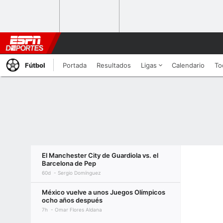
Fútbol
Portada
Resultados
Ligas
Calendario
To
El Manchester City de Guardiola vs. el
Barcelona de Pep
60d
Sergio Domínguez
México vuelve a unos Juegos Olímpicos
ocho años después
7h
Omar Flores Aldana