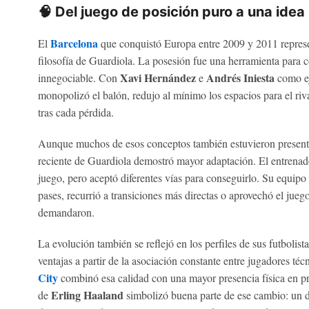
🧠 Del juego de posición puro a una idea
Barcelona
El
que conquistó Europa entre 2009 y 2011 represe
filosofía de Guardiola. La posesión fue una herramienta para co
Xavi Hernández
Andrés Iniesta
innegociable. Con
e
como ej
monopolizó el balón, redujo al mínimo los espacios para el riv
tras cada pérdida.
Aunque muchos de esos conceptos también estuvieron presen
reciente de Guardiola demostró mayor adaptación. El entrenador
juego, pero aceptó diferentes vías para conseguirlo. Su equip
pases, recurrió a transiciones más directas o aprovechó el jueg
demandaron.
La evolución también se reflejó en los perfiles de sus futbolist
ventajas a partir de la asociación constante entre jugadores té
City
combinó esa calidad con una mayor presencia física en prá
Erling Haaland
de
simbolizó buena parte de ese cambio: un d