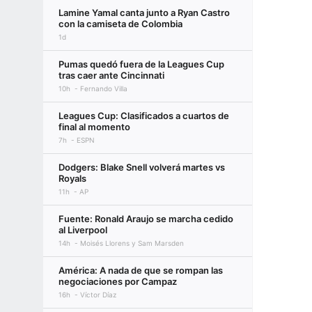
Lamine Yamal canta junto a Ryan Castro
con la camiseta de Colombia
1d
Pumas quedó fuera de la Leagues Cup
tras caer ante Cincinnati
10h
Fernando Villa
Leagues Cup: Clasificados a cuartos de
final al momento
7h
ESPN
Dodgers: Blake Snell volverá martes vs
Royals
11h
AP
Fuente: Ronald Araujo se marcha cedido
al Liverpool
14h
Moisés Llorens y Sam Marsden
América: A nada de que se rompan las
negociaciones por Campaz
16h
Víctor Díaz