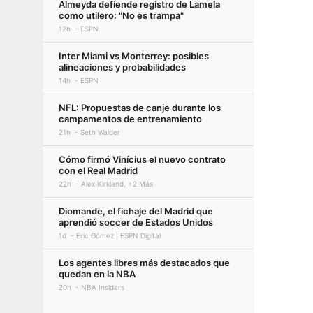
Almeyda defiende registro de Lamela
como utilero: "No es trampa"
12h
ESPN
Inter Miami vs Monterrey: posibles
alineaciones y probabilidades
14h
ESPN
NFL: Propuestas de canje durante los
campamentos de entrenamiento
21h
Seth Walder
Cómo firmó Vinícius el nuevo contrato
con el Real Madrid
22h
Alex Kirkland, +2 Más
Diomande, el fichaje del Madrid que
aprendió soccer de Estados Unidos
1d
Eric Gómez | ESPN Digital
Los agentes libres más destacados que
quedan en la NBA
20h
NBA Insiders