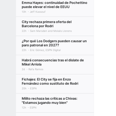
Emma Hayes: continuidad de Pochettino
puede elevar el nivel de EEUU
10h
Jeff Kassouf
City rechaza primera oferta del
Barcelona por Rodri
22h
Sam Marsden and Moisés Llorens
¿Por qué Los Dodgers pueden causar un
paro patronal en 2027?
22h
Eric Gómez, ESPN Digital
Habrá consecuencias tras el dislate de
Mikel Arriola
2d
Rafa Ramos
Fichajes: El City se fija en Enzo
Fernández como sustituto de Rodri
20h
ESPN
Milito rechaza las críticas a Chivas:
"Estamos jugando muy bien"
12h
ESPN