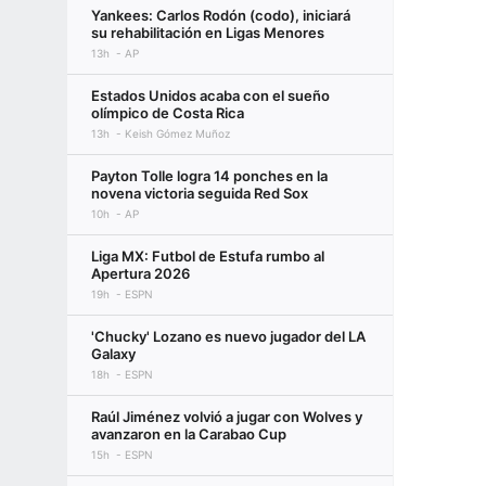
Yankees: Carlos Rodón (codo), iniciará
su rehabilitación en Ligas Menores
13h
AP
Estados Unidos acaba con el sueño
olímpico de Costa Rica
13h
Keish Gómez Muñoz
Payton Tolle logra 14 ponches en la
novena victoria seguida Red Sox
10h
AP
Liga MX: Futbol de Estufa rumbo al
Apertura 2026
19h
ESPN
'Chucky' Lozano es nuevo jugador del LA
Galaxy
18h
ESPN
Raúl Jiménez volvió a jugar con Wolves y
avanzaron en la Carabao Cup
15h
ESPN