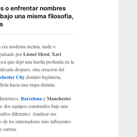
os o enfrentar nombres
bajo una misma filosofía,
s
 era moderna incluía, tarde o
Lionel Messi
Xavi
mpulsado por
,
ca que dejó una huella profunda en la
 década después, otra creación del
hester City
dominó Inglaterra,
iola hacia una etapa distinta.
Barcelona
Manchester
históricos.
y
la: dos equipos construidos bajo una
afíos diferentes. Analizar sus
o de los entrenadores más influyentes
u carrera.