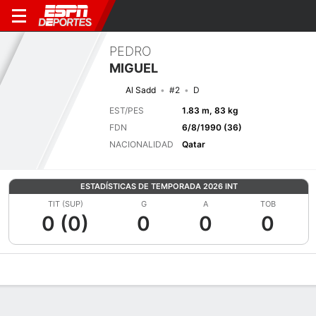
PEDRO
MIGUEL
Al Sadd
#2
D
EST/PES
1.83 m, 83 kg
FDN
6/8/1990 (36)
NACIONALIDAD
Qatar
ESTADÍSTICAS DE TEMPORADA 2026 INT
TIT (SUP)
G
A
TOB
0 (0)
0
0
0
Perfil de Jugador
Bio
Noticias
Partidos
Estadísticas