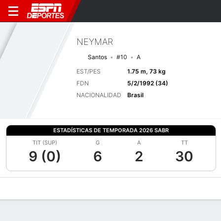
NEYMAR
Santos
#10
A
EST/PES
1.75 m, 73 kg
FDN
5/2/1992 (34)
NACIONALIDAD
Brasil
ESTADÍSTICAS DE TEMPORADA 2026 SABR
TIT (SUP)
G
A
TT
9 (0)
6
2
30
Perfil de Jugador
Bio
Noticias
Partidos
Estadísticas