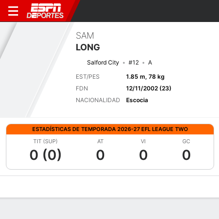
SAM
LONG
Salford City
#12
A
EST/PES
1.85 m, 78 kg
FDN
12/11/2002 (23)
NACIONALIDAD
Escocia
ESTADÍSTICAS DE TEMPORADA 2026-27 EFL LEAGUE TWO
TIT (SUP)
AT
VI
GC
0 (0)
0
0
0
Perfil de Jugador
Bio
Noticias
Partidos
Estadísticas