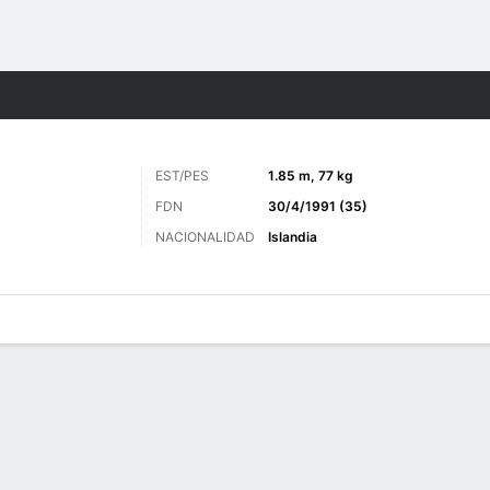
o
Más Deportes
EST/PES
1.85 m, 77 kg
FDN
30/4/1991 (35)
NACIONALIDAD
Islandia