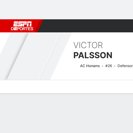
Fútbol
MLB
F. Americano
Básquetbol
WNBA
F1
Boxe
VICTOR
PALSSON
AC Horsens
#26
Defensor
Perfil de Jugador
Bio
Noticias
Partidos
Estadísticas