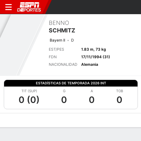
BENNO
SCHMITZ
Bayern II
D
EST/PES
1.83 m, 73 kg
FDN
17/11/1994 (31)
NACIONALIDAD
Alemania
ESTADÍSTICAS DE TEMPORADA 2026 INT
TIT (SUP)
G
A
TOB
0 (0)
0
0
0
Perfil de Jugador
Bio
Noticias
Partidos
Estadísticas