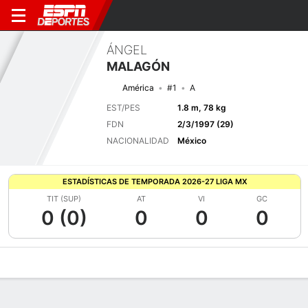
ÁNGEL
MALAGÓN
América
#1
A
EST/PES
1.8 m, 78 kg
FDN
2/3/1997 (29)
NACIONALIDAD
México
ESTADÍSTICAS DE TEMPORADA 2026-27 LIGA MX
TIT (SUP)
AT
VI
GC
0 (0)
0
0
0
Perfil de Jugador
Bio
Noticias
Partidos
Estadísticas