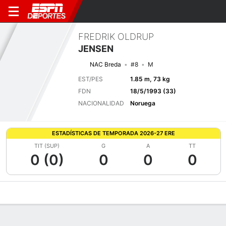
FREDRIK OLDRUP
JENSEN
NAC Breda
#8
M
EST/PES
1.85 m, 73 kg
FDN
18/5/1993 (33)
NACIONALIDAD
Noruega
ESTADÍSTICAS DE TEMPORADA 2026-27 ERE
TIT (SUP)
G
A
TT
0 (0)
0
0
0
Perfil de Jugador
Bio
Noticias
Partidos
Estadísticas