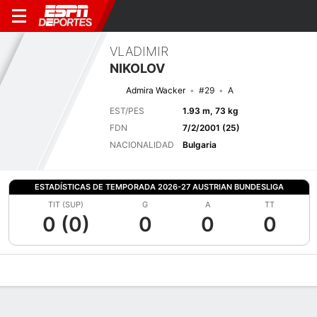
VLADIMIR
NIKOLOV
Admira Wacker
#29
A
EST/PES
1.93 m, 73 kg
FDN
7/2/2001 (25)
NACIONALIDAD
Bulgaria
ESTADÍSTICAS DE TEMPORADA 2026-27 AUSTRIAN BUNDESLIGA
TIT (SUP)
G
A
TT
0 (0)
0
0
0
Perfil de Jugador
Bio
Noticias
Partidos
Estadísticas