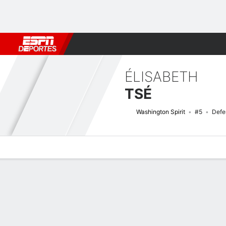
Fútbol
MLB
F. Americano
Básquetbol
WNBA
F1
Boxe
ÉLISABETH
TSÉ
Washington Spirit
#5
Defe
Perfil de Jugador
Bio
Noticias
Partidos
Estadísticas