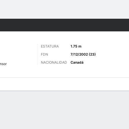
o
Más Deportes
ESTATURA
1.75 m
FDN
7/12/2002 (23)
NACIONALIDAD
Canadá
nsor