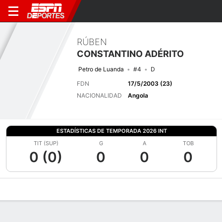
RÚBEN
CONSTANTINO ADÉRITO
Petro de Luanda
#4
D
FDN
17/5/2003 (23)
NACIONALIDAD
Angola
ESTADÍSTICAS DE TEMPORADA 2026 INT
TIT (SUP)
G
A
TOB
0 (0)
0
0
0
Perfil de Jugador
Bio
Noticias
Partidos
Estadísticas