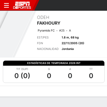
ODEH
FAKHOURY
Pyramids FC
#25
A
EST/PES
1.8 m, 68 kg
FDN
22/11/2005 (20)
NACIONALIDAD
Jordania
ESTADÍSTICAS DE TEMPORADA 2026 INT
TIT (SUP)
G
A
TT
0 (0)
0
0
0
Perfil de Jugador
Bio
Noticias
Partidos
Estadísticas