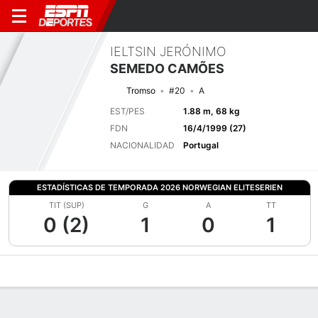
IELTSIN JERÓNIMO
SEMEDO CAMÕES
Tromso
#20
A
EST/PES
1.88 m, 68 kg
FDN
16/4/1999 (27)
NACIONALIDAD
Portugal
ESTADÍSTICAS DE TEMPORADA 2026 NORWEGIAN ELITESERIEN
TIT (SUP)
G
A
TT
0 (2)
1
0
1
Perfil de Jugador
Bio
Noticias
Partidos
Estadísticas