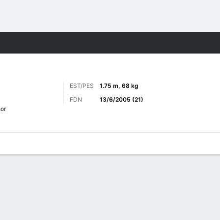
o
Más Deportes
EST/PES
1.75 m, 68 kg
FDN
13/6/2005 (21)
or