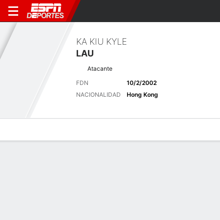
KA KIU KYLE
LAU
Atacante
FDN
10/2/2002
NACIONALIDAD
Hong Kong
Perfil de Jugador
Bio
Noticias
Partidos
Estadísticas
Últimas noticias
Ver Todo