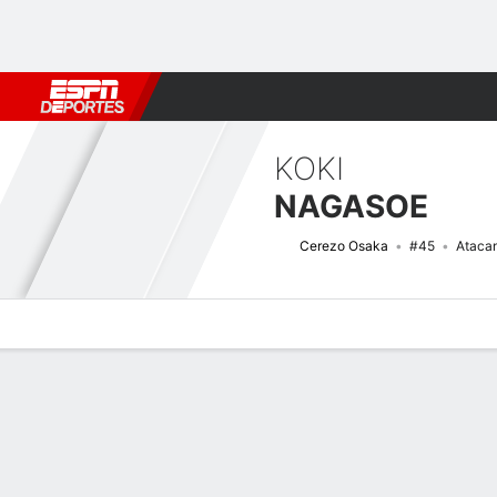
Fútbol
MLB
F. Americano
Básquetbol
WNBA
F1
Boxe
KOKI
NAGASOE
Cerezo Osaka
#45
Ataca
Perfil de Jugador
Bio
Noticias
Partidos
Estadísticas