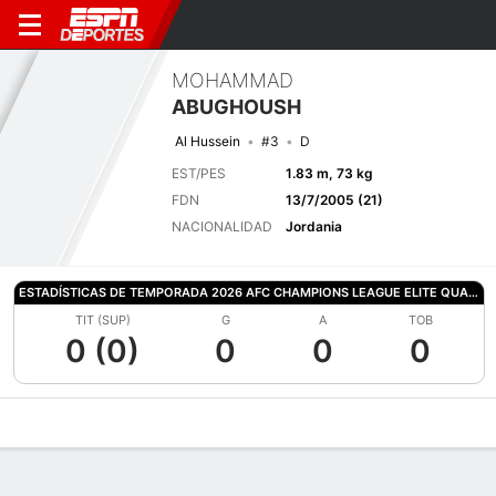
MOHAMMAD
ABUGHOUSH
Al Hussein
#3
D
EST/PES
1.83 m, 73 kg
FDN
13/7/2005 (21)
NACIONALIDAD
Jordania
ESTADÍSTICAS DE TEMPORADA 2026 AFC CHAMPIONS LEAGUE ELITE QUALIFYING
TIT (SUP)
G
A
TOB
0 (0)
0
0
0
Perfil de Jugador
Bio
Noticias
Partidos
Estadísticas