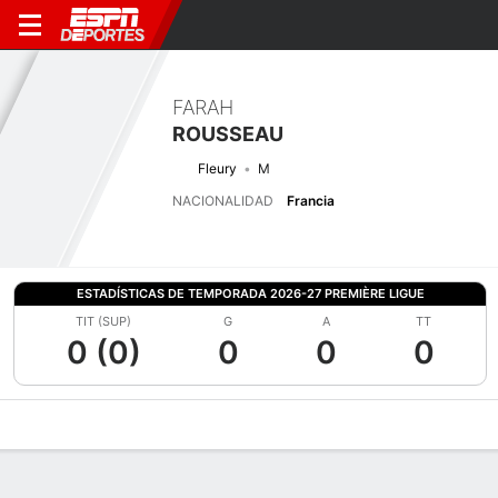
FARAH
ROUSSEAU
Fleury
M
NACIONALIDAD
Francia
ESTADÍSTICAS DE TEMPORADA 2026-27 PREMIÈRE LIGUE
TIT (SUP)
G
A
TT
0 (0)
0
0
0
Perfil de Jugador
Bio
Noticias
Partidos
Estadísticas