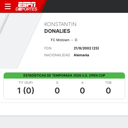
KONSTANTIN
DONALIES
FC Motown
D
FDN
21/9/2002 (23)
NACIONALIDAD
Alemania
ESTADÍSTICAS DE TEMPORADA 2026 U.S. OPEN CUP
TIT (SUP)
G
A
TOB
1 (0)
0
0
0
Perfil de Jugador
Bio
Noticias
Partidos
Estadísticas