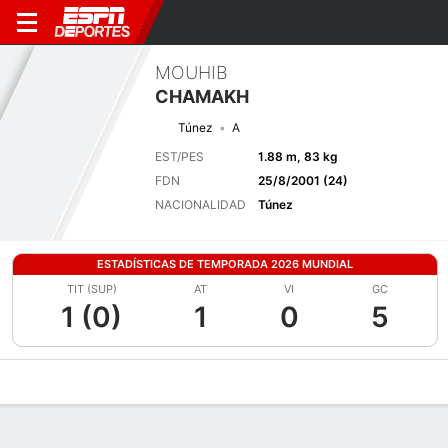
MOUHIB
CHAMAKH
Túnez
A
EST/PES
1.88 m, 83 kg
FDN
25/8/2001 (24)
NACIONALIDAD
Túnez
ESTADÍSTICAS DE TEMPORADA 2026 MUNDIAL
TIT (SUP)
AT
VI
GC
1 (0)
1
0
5
Perfil de Jugador
Bio
Noticias
Partidos
Estadísticas