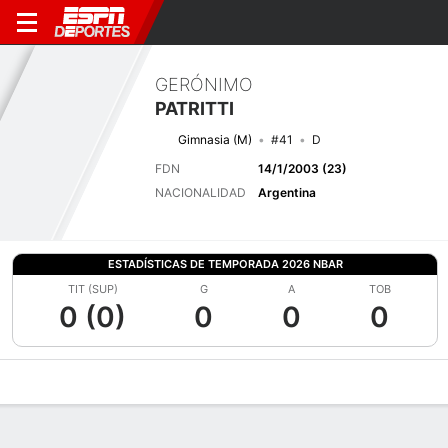
GERÓNIMO
PATRITTI
Gimnasia (M)
#41
D
FDN
14/1/2003 (23)
NACIONALIDAD
Argentina
ESTADÍSTICAS DE TEMPORADA 2026 NBAR
TIT (SUP)
G
A
TOB
0 (0)
0
0
0
Perfil de Jugador
Bio
Noticias
Partidos
Estadísticas