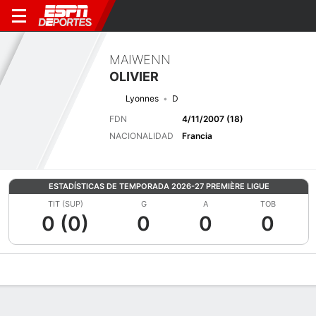
MAIWENN
OLIVIER
Lyonnes
D
FDN
4/11/2007 (18)
NACIONALIDAD
Francia
ESTADÍSTICAS DE TEMPORADA 2026-27 PREMIÈRE LIGUE
TIT (SUP)
G
A
TOB
0 (0)
0
0
0
Perfil de Jugador
Bio
Noticias
Partidos
Estadísticas