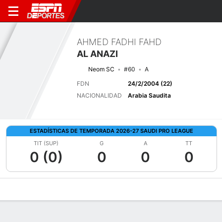
AHMED FADHI FAHD
AL ANAZI
Neom SC
#60
A
FDN
24/2/2004 (22)
NACIONALIDAD
Arabia Saudita
ESTADÍSTICAS DE TEMPORADA 2026-27 SAUDI PRO LEAGUE
TIT (SUP)
G
A
TT
0 (0)
0
0
0
Perfil de Jugador
Bio
Noticias
Partidos
Estadísticas