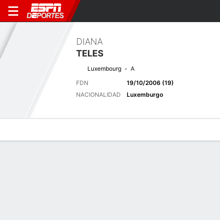
DIANA
TELES
Luxembourg
A
FDN
19/10/2006 (19)
NACIONALIDAD
Luxemburgo
Perfil de Jugador
Bio
Noticias
Partidos
Estadísticas
Últimas noticias
Ver Todo