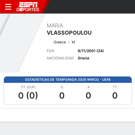
MARIA
VLASSOPOULOU
Greece
M
FDN
8/11/2001 (24)
NACIONALIDAD
Grecia
ESTADÍSTICAS DE TEMPORADA 2026 WWCQ - UEFA
TIT (SUP)
G
A
TT
0 (0)
0
0
0
Perfil de Jugador
Bio
Noticias
Partidos
Estadísticas