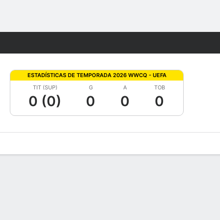
Watch
Juegos
ESTADÍSTICAS DE TEMPORADA 2026 WWCQ - UEFA
TIT (SUP)
G
A
TOB
0 (0)
0
0
0