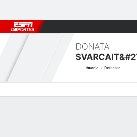
Fútbol
MLB
F. Americano
Básquetbol
WNBA
F1
Boxe
DONATA
SVARCAIT&#2
Lithuania
Defensor
Perfil de Jugador
Bio
Noticias
Partidos
Estadísticas