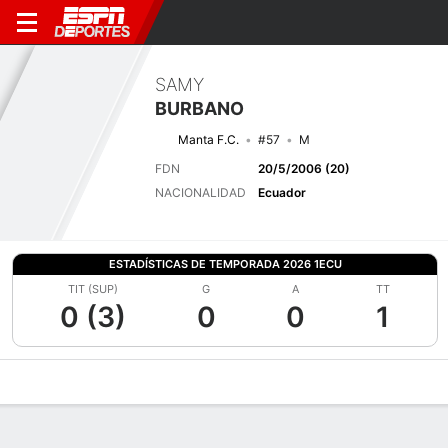
SAMY
BURBANO
Manta F.C.
#57
M
FDN
20/5/2006 (20)
NACIONALIDAD
Ecuador
ESTADÍSTICAS DE TEMPORADA 2026 1ECU
TIT (SUP)
G
A
TT
0 (3)
0
0
1
Perfil de Jugador
Bio
Noticias
Partidos
Estadísticas