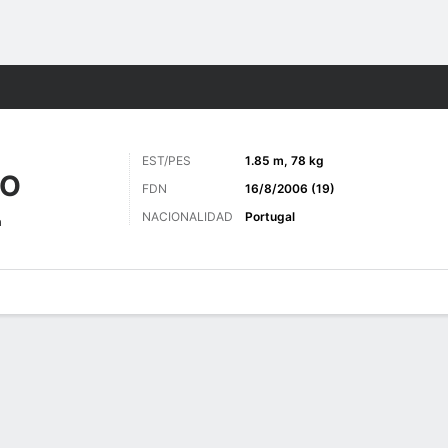
o
Más Deportes
EST/PES
1.85 m, 78 kg
TO
FDN
16/8/2006 (19)
NACIONALIDAD
Portugal
a