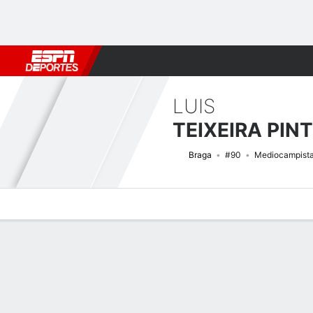
Fútbol
MLB
F. Americano
Básquetbol
WNBA
F1
Boxe
LUIS
TEIXEIRA PIN
Braga
#90
Mediocampist
Perfil de Jugador
Bio
Noticias
Partidos
Estadísticas